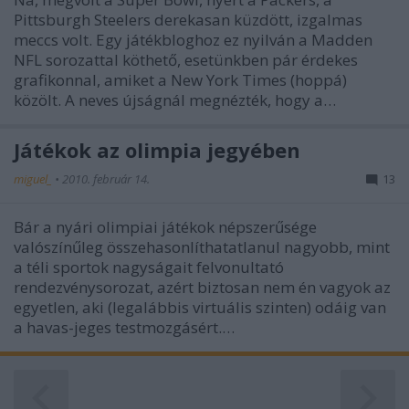
Pittsburgh Steelers derekasan küzdött, izgalmas
meccs volt. Egy játékbloghoz ez nyilván a Madden
NFL sorozattal köthető, esetünkben pár érdekes
grafikonnal, amiket a New York Times (hoppá)
közölt. A neves újságnál megnézték, hogy a…
Játékok az olimpia jegyében
miguel_
•
2010. február 14.
13
Bár a nyári olimpiai játékok népszerűsége
valószínűleg összehasonlíthatatlanul nagyobb, mint
a téli sportok nagyságait felvonultató
rendezvénysorozat, azért biztosan nem én vagyok az
egyetlen, aki (legalábbis virtuális szinten) odáig van
a havas-jeges testmozgásért.…