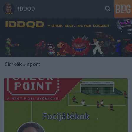
IDDQD
Címkék
»
sport