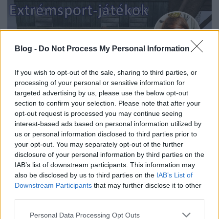
Blog -
Do Not Process My Personal Information
If you wish to opt-out of the sale, sharing to third parties, or
processing of your personal or sensitive information for
targeted advertising by us, please use the below opt-out
Checkpoint 4x16: Extrémsport-
section to confirm your selection. Please note that after your
opt-out request is processed you may continue seeing
játékok
interest-based ads based on personal information utilized by
us or personal information disclosed to third parties prior to
Stöki
•
2018. június 30.
16
your opt-out. You may separately opt-out of the further
disclosure of your personal information by third parties on the
Extrém jó napot mindenkinek, újra itt a Checkpoint,
IAB’s list of downstream participants. This information may
benne egy visszatérő vendég, és egy hozzá passzoló
also be disclosed by us to third parties on the
IAB’s List of
téma. Mielőtt azonban elfelejtem, hadd emeljek ki
Downstream Participants
that may further disclose it to other
két dolgot, ami talán kicsit elvész a lenti
third parties.
linktengerben. 1. Az IDDQD közösségéhez köthető
Please note that this website/app uses one or more Google
Érdi Gergő korábbi műve, amikor az Időrégészt…
Personal Data Processing Opt Outs