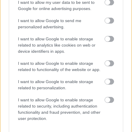
A kosaras videojátékok (majdnem)
I want to allow my user data to be sent to
40 éve
Google for online advertising purposes.
Stöki
•
2013. november 14.
27
I want to allow Google to send me
personalized advertising.
A Bleacher Report nevű, kosárlabdával foglalkozó
I want to allow Google to enable storage
portálon találtam egy remek gyűjtést, akár most
related to analytics like cookies on web or
tessék oda kattintatni. Az oldal szerkesztői
device identifiers in apps.
összeszedték szerintem az összes valaha készült
játékot, amiben kosárlabdázni kell. Semmi fakszni,
I want to allow Google to enable storage
csak játék neve, évszám, platform…
related to functionality of the website or app.
Fuss az életedért!
I want to allow Google to enable storage
related to personalization.
hancu
•
2011. szeptember 13.
19
I want to allow Google to enable storage
related to security, including authentication
A Zombies, Run! című, a fejlesztés korai fázisában
functionality and fraud prevention, and other
járó iPhone-os játék szinte kizárólag sokszorosan
user protection.
bevált, kipróbált ötletekből építkezik: kitört a zombi-
apokalipszis, a túlélők egyik vezetőjeként egy bázist