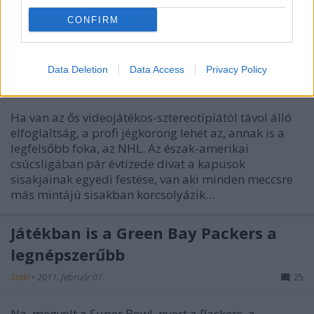
építesz, ahol biztonságban meghúzódhat a nép az
élőholtak…
CONFIRM
Gémerek az NHL-ben
Data Deletion
Data Access
Privacy Policy
hancu
•
2011. szeptember 05.
8
Ha van az ős videojátékos-sztereotípiától távol álló
elfoglaltság, a profi jégkorong lehet az, annak is a
legfelsőbb foka, az NHL. Az észak-amerikai
csúcsligában pár évtizede divat a kapusok
sisakjainak egyedi festése, van aki minden meccsre
más mintájú sisakban korcsolyázik…
Játékban is a Green Bay Packers a
legnépszerűbb
Stöki
•
2011. február 07.
25
Na, megvolt a Super Bowl, nyert a Packers, a