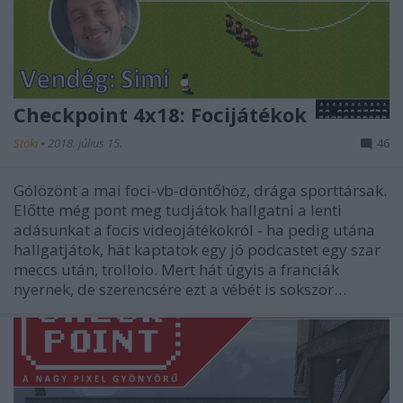
Checkpoint 4x18: Focijátékok
Stöki
•
2018. július 15.
46
Gólözönt a mai foci-vb-döntőhöz, drága sporttársak.
Előtte még pont meg tudjátok hallgatni a lenti
adásunkat a focis videojátékokról - ha pedig utána
hallgatjátok, hát kaptatok egy jó podcastet egy szar
meccs után, trollolo. Mert hát úgyis a franciák
nyernek, de szerencsére ezt a vébét is sokszor…