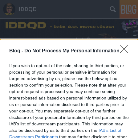
IDDQD
Blog -
Do Not Process My Personal Information
If you wish to opt-out of the sale, sharing to third parties, or
Címkék
»
kvarcjáték
processing of your personal or sensitive information for
targeted advertising by us, please use the below opt-out
Játssz böngészőben régi
section to confirm your selection. Please note that after your
opt-out request is processed you may continue seeing
kvarcjátékokkal!
interest-based ads based on personal information utilized by
Stöki
•
2012. december 16.
24
us or personal information disclosed to third parties prior to
your opt-out. You may separately opt-out of the further
disclosure of your personal information by third parties on the
Gondolom, a blog olvasói közül többeknek
IAB’s list of downstream participants. This information may
meghatározó gyerekkori játéka volt a Nintendo
also be disclosed by us to third parties on the
IAB’s List of
Game & Watch sorozata, illetve azok klónjai – bár
Downstream Participants
that may further disclose it to other