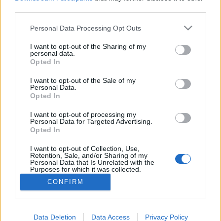
annak idején mi csak kvarcjáték néven ismertük
third parties.
ezeket. Nekem egy elég béna gépem volt
(tyúkanyóval kellett elkergetni a kiscsibékre…
Please note that this website/app uses one or more Google
Personal Data Processing Opt Outs
services and may gather and store information including but
Milyen lenne egy God of War
not limited to your visit or usage behaviour. You may click to
I want to opt-out of the Sharing of my
personal data.
grant or deny consent to Google and its third-party tags to
kvarcjáték?
Opted In
use your data for below specified purposes in below Google
Stöki
•
2010. május 15.
15
consent section.
I want to opt-out of the Sale of my
Personal Data.
Opted In
Kábé ilyen. Kratos krumplifejű emberke lenne, az
animáció illúzióját csak az előre rögzített helyen levő
I want to opt-out of processing my
Personal Data for Targeted Advertising.
állóképek közi váltás teremtené meg, és persze
Opted In
monokróm lenne az egész. Viszont a brutális
kivégzések egy ilyen idejétmúlt Kratosnak is
I want to opt-out of Collection, Use,
járnának. Vicces kis…
Retention, Sale, and/or Sharing of my
Personal Data that Is Unrelated with the
Purposes for which it was collected.
Opted Out
CONFIRM
Google consents
I want to allow Google to enable storage
Data Deletion
Data Access
Privacy Policy