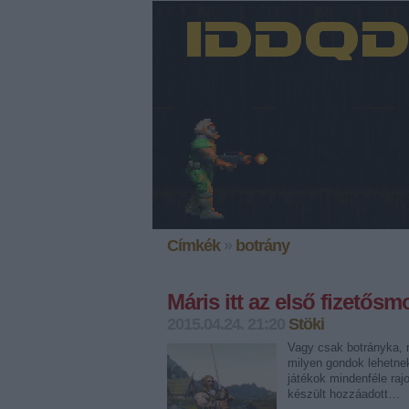
Címkék
»
botrány
Máris itt az első fizetős
2015.04.24. 21:20
Stöki
Vagy csak botrányka, m
milyen gondok lehetne
játékok mindenféle ra
készült hozzáadott…