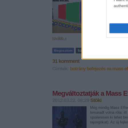
Aki már unja a témát, 
elmúlt hetekben a Mass
authenti
a játék vége körüli nyí
a…
tovább »
31
komment
Címkék:
botrány
befejezés
ea
mass ef
Megváltoztatják a Mass E
2012.03.22. 08:29
Stöki
Még mindig Mass Effect
lemaradt volna róla: itt
spoileresen ki lehet b
rajongókat). Az új fej