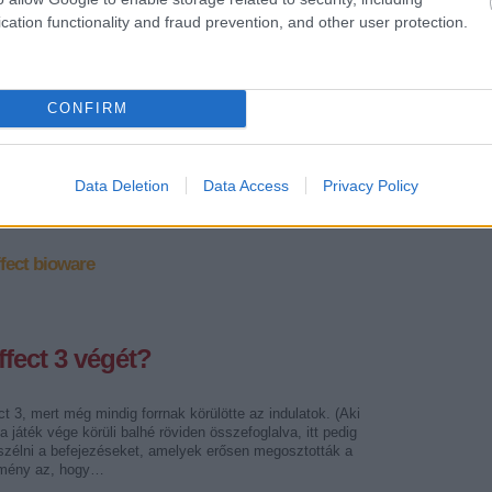
nyugodtan ugorjon, ez a hír azoknak szól, akik követték az
 Effect 3 – a rajongókat megosztó – befejezése körüli balhét (itt
cation functionality and fraud prevention, and other user protection.
gás röviden összefoglalva, itt pedig spoileresen ki lehet beszélni
CONFIRM
Data Deletion
Data Access
Privacy Policy
Tetszik
0
fect
bioware
ffect 3 végét?
 3, mert még mindig forrnak körülötte az indulatok. (Aki
 a játék vége körüli balhé röviden összefoglalva, itt pedig
eszélni a befejezéseket, amelyek erősen megosztották a
lemény az, hogy…