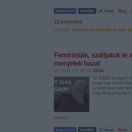
15
komment
Címkék:
botrány
erotika
game over
pé
Feministák, szálljatok le 
menjetek haza!
2014.11.03. 06:24
Stöki
Az IDDQD a magyar saj
ennek már másfél hónap
szándékosan nem tett
hogy Magyarországról,
tovább »