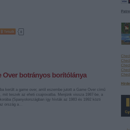
Patr
Tetszik
0
Check
Check
Check
Check
e Over botrányos borítólánya
Check
Hirde
ba került a game over, arról eszembe jutott a Game Over című
s, mit teszek az eheti csajrovatba. Menjünk vissza 1987-be, a
ykorába (Spanyolországban így hívták az 1983 és 1992 közti
 az ország a…