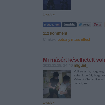
tovább »
112
komment
Címkék:
botrány
mass effect
Mi másért késelhetett voln
2011.11.18. 14:40
miguel_
Volt ez a hír, hogy eg
aztán kiderült, hogy v
Valószínűleg volt egy p
nézett, és…
tovább »