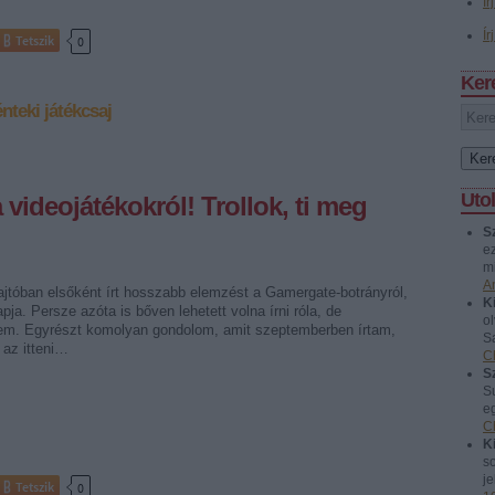
Ír
Ír
Tetszik
0
Ker
nteki játékcsaj
Uto
a videojátékokról! Trollok, ti meg
S
e
mi
A
tóban elsőként írt hosszabb elemzést a Gamergate-botrányról,
Ki
ja. Persze azóta is bőven lehetett volna írni róla, de
o
em. Egyrészt komolyan gondolom, amit szeptemberben írtam,
Sa
 az itteni…
C
S
S
eg
C
Ki
so
je
Tetszik
0