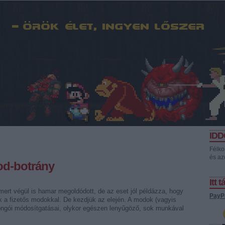
ID
Félko
és az
mod-botrány
Itt 
ert végül is hamar megoldódott, de az eset jól példázza, hogy
PayP
k a fizetős modokkal. De kezdjük az elején. A modok (vagyis
jongói módosítgatásai, olykor egészen lenyűgöző, sok munkával