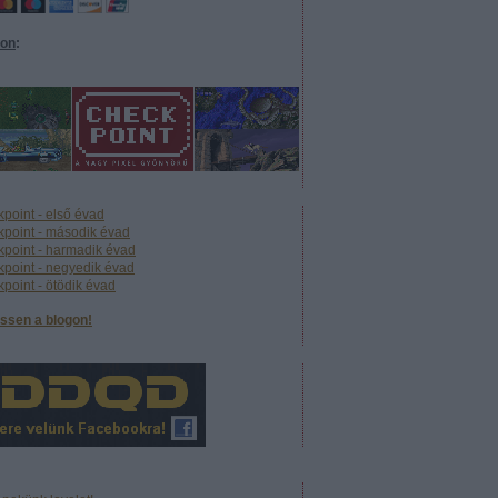
eon
:
point - első évad
point - második évad
point - harmadik évad
point - negyedik évad
point - ötödik évad
ssen a blogon!