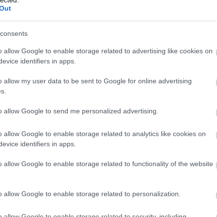
Out
ől
consents
zán is publikált tanulmánya alapján az amerikai kosárlabdázás
geztével nem a dicső nyugdíjba, hanem a csődbe menekülnek.
o allow Google to enable storage related to advertising like cookies on
ta már, hogy a pályán mindig zseniális Michael Jordan állítólag
evice identifiers in apps.
o allow my user data to be sent to Google for online advertising
s.
to allow Google to send me personalized advertising.
Tetszik
0
o allow Google to enable storage related to analytics like cookies on
evice identifiers in apps.
 of amalur
o allow Google to enable storage related to functionality of the website
tett befejezés jön nyáron
o allow Google to enable storage related to personalization.
o allow Google to enable storage related to security, including