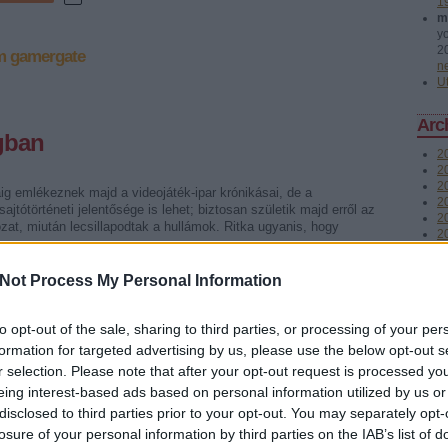
1
m
y
2
m
gamergate
n
U
Arc
gban
2
20
2
ig emlékeznek majd a videojáték-ipar krónikásai, de a
2
sajtótörténeti jelentősége is lehet; biztosan születik majd erről az
20
zat, miután lecsillapodtak a hullámok. Ritka ugyanis, hogy
2
s…
2
2
Not Process My Personal Information
2
2
2
to opt-out of the sale, sharing to third parties, or processing of your per
T
formation for targeted advertising by us, please use the below opt-out s
Tetszik
0
r selection. Please note that after your opt-out request is processed y
Fee
eing interest-based ads based on personal information utilized by us or
R
disclosed to third parties prior to your opt-out. You may separately opt-
b
ra
gamergate
játéksajtó
losure of your personal information by third parties on the IAB’s list of
A