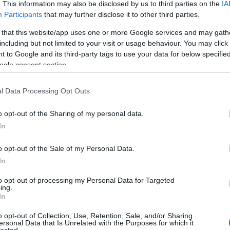
b
. This information may also be disclosed by us to third parties on the
IA
Participants
that may further disclose it to other third parties.
 that this website/app uses one or more Google services and may gath
őr a PAX-on
including but not limited to your visit or usage behaviour. You may click 
 to Google and its third-party tags to use your data for below specifi
l az egész videojáték-kultúra meghatározó részévé válni nem
ogle consent section.
A Penny Arcade párosához ezernyi dolog köthető, például ők
's Play-t nevű alapítványt, amely nagyszabású gyűjtésekkel,
n való…
l Data Processing Opt Outs
o opt-out of the Sharing of my personal data.
In
o opt-out of the Sale of my Personal Data.
In
Tetszik
0
to opt-out of processing my Personal Data for Targeted
ing.
In
o opt-out of Collection, Use, Retention, Sale, and/or Sharing
ersonal Data that Is Unrelated with the Purposes for which it
lected.