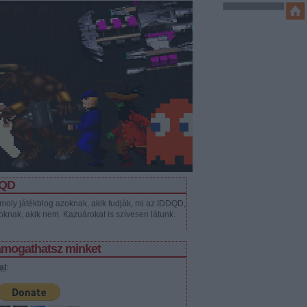
DQD
moly játékblog azoknak, akik tudják, mi az IDDQD,
oknak, akik nem. Kazuárokat is szívesen látunk.
támogathatsz minket
al
: