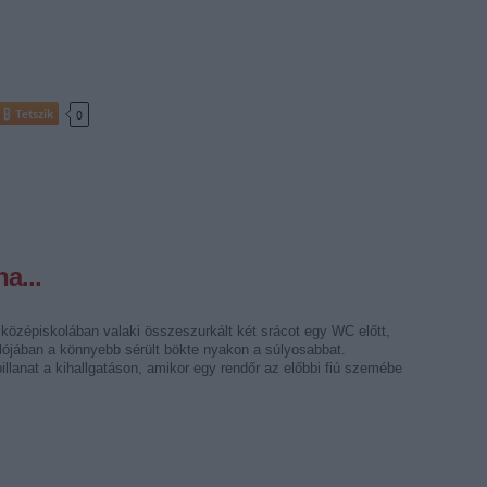
Tetszik
0
a...
y középiskolában valaki összeszurkált két srácot egy WC előtt,
alójában a könnyebb sérült bökte nyakon a súlyosabbat.
illanat a kihallgatáson, amikor egy rendőr az előbbi fiú szemébe