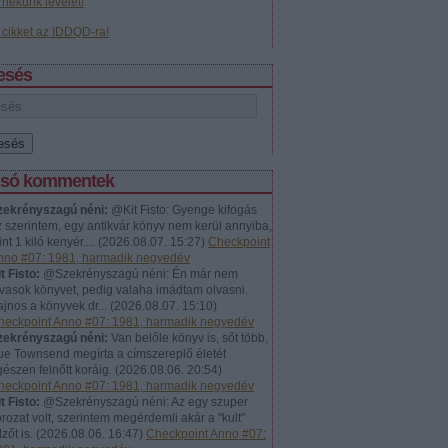
j nekünk levelet!
j cikket az IDDQD-ra!
esés
lsó kommentek
zekrényszagú néni:
@Kit Fisto: Gyenge kifogás
z szerintem, egy antikvár könyv nem kerül annyiba,
nt 1 kiló kenyér....
(
2026.08.07. 15:27
)
Checkpoint
nno #07: 1981, harmadik negyedév
t Fisto:
@Szekrényszagú néni: Én már nem
lvasok könyvet, pedig valaha imádtam olvasni.
jnos a könyvek dr...
(
2026.08.07. 15:10
)
heckpoint Anno #07: 1981, harmadik negyedév
zekrényszagú néni:
Van belőle könyv is, sőt több,
ue Townsend megírta a címszereplő életét
észen felnőtt koráig.
(
2026.08.06. 20:54
)
heckpoint Anno #07: 1981, harmadik negyedév
t Fisto:
@Szekrényszagú néni: Az egy szuper
rozat volt, szerintem megérdemli akár a "kult"
lzőt is.
(
2026.08.06. 16:47
)
Checkpoint Anno #07: