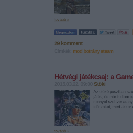
tovább »
29
komment
Címkék:
mod
botrány
steam
Hétvégi játékcsaj: a Gam
2015.03.22. 09:00
Stöki
Az előző posztban szó
játék, és már tudtam i
spanyol szoftver aran
időszakot, mert akkor
tovább »