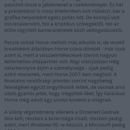
passzolt össze a játékmenet a cselekménnyel. És hát
a prezentáció is rossz értelemben volt művészi, bár a
grafika helyenként egész pofás lett. De könnyű volt
összezavarodni, hol a kriptikus szövegektől, hol az
előre rögzített kameranézetek közti váltogatásoktól.
Persze voltak Horse mellett más alkotók is, de vezető
kreatívként általában Horse szava döntött - már csak
azért is, mert a visszaemlékezések szerint nagyon
kellemetlen vitapartner volt. Régi interjúkban még
valamennyire átjön a személyisége - újak pedig
azért nincsenek, mert Horse 2007-ben meghalt. A
hivatalos rendőrségi jelentés szerint nagybeteg
feleségével együtt öngyilkosok lettek, de vannak arra
utaló gyanús jelek, hogy megölték őket. Így halálával
Horse még adott egy utolsó konteót a világnak.
A silány végeredmény ellenére a Drowned Godnak
híre kelt, részben a bizarrsága miatt, részben pedig
azért, mert Windows 95-re készült, a Microsoft pedig