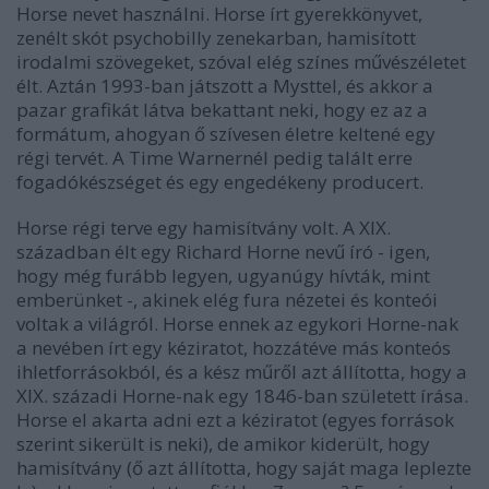
Horse nevet használni. Horse írt gyerekkönyvet,
zenélt skót psychobilly zenekarban, hamisított
irodalmi szövegeket, szóval elég színes művészéletet
élt. Aztán 1993-ban játszott a Mysttel, és akkor a
pazar grafikát látva bekattant neki, hogy ez az a
formátum, ahogyan ő szívesen életre keltené egy
régi tervét. A Time Warnernél pedig talált erre
fogadókészséget és egy engedékeny producert.
Horse régi terve egy hamisítvány volt. A XIX.
században élt egy Richard Horne nevű író - igen,
hogy még furább legyen, ugyanúgy hívták, mint
emberünket -, akinek elég fura nézetei és konteói
voltak a világról. Horse ennek az egykori Horne-nak
a nevében írt egy kéziratot, hozzátéve más konteós
ihletforrásokból, és a kész műről azt állította, hogy a
XIX. századi Horne-nak egy 1846-ban született írása.
Horse el akarta adni ezt a kéziratot (egyes források
szerint sikerült is neki), de amikor kiderült, hogy
hamisítvány (ő azt állította, hogy saját maga leplezte