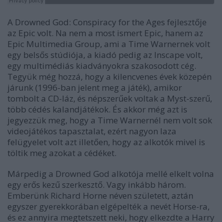
A Drowned God: Conspiracy for the Ages fejlesztője
az Epic volt. Na nem a most ismert Epic, hanem az
Epic Multimedia Group, ami a Time Warnernek volt
egy belsős stúdiója, a kiadó pedig az Inscape volt,
egy multimédiás kiadványokra szakosodott cég.
Tegyük még hozzá, hogy a kilencvenes évek közepén
járunk (1996-ban jelent meg a játék), amikor
tombolt a CD-láz, és népszerűek voltak a Myst-szerű,
több cédés kalandjátékok. És akkor még azt is
jegyezzük meg, hogy a Time Warnernél nem volt sok
videojátékos tapasztalat, ezért nagyon laza
felügyelet volt azt illetően, hogy az alkotók mivel is
töltik meg azokat a cédéket.
Márpedig a Drowned God alkotója mellé elkelt volna
egy erős kezű szerkesztő. Vagy inkább három.
Emberünk Richard Horne néven született, aztán
egyszer gyerekkorában elgépelték a nevét Horse-ra,
és ez annyira megtetszett neki, hogy elkezdte a Harry