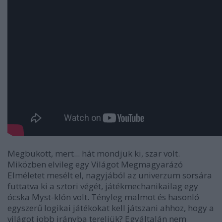
Megbukott, mert... hát mondjuk ki, szar volt.
Miközben elvileg egy Világot Megmagyarázó
Elméletet mesélt el, nagyjából az univerzum sorsára
futtatva ki a sztori végét, játékmechanikailag egy
ócska Myst-klón volt. Tényleg malmot és hasonló
egyszerű logikai játékokat kell játszani ahhoz, hogy a
világot jobb irányba tereljük? Egyáltalán nem