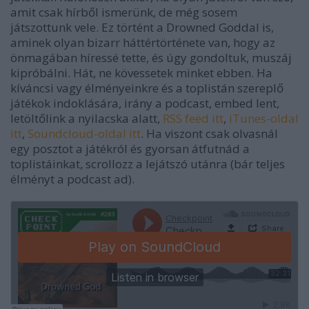
amit csak hírből ismerünk, de még sosem
játszottunk vele. Ez történt a Drowned Goddal is,
aminek olyan bizarr háttértörténete van, hogy az
önmagában híressé tette, és úgy gondoltuk, muszáj
kipróbálni. Hát, ne kövessetek minket ebben. Ha
kíváncsi vagy élményeinkre és a toplistán szereplő
játékok indoklására, irány a podcast, embed lent,
letöltőlink a nyilacska alatt,
RSS feed itt
,
iTunes-oldal
itt
,
Soundcloud-oldal itt
. Ha viszont csak olvasnál
egy posztot a játékról és gyorsan átfutnád a
toplistáinkat, scrollozz a lejátszó utánra (bár teljes
élményt a podcast ad).