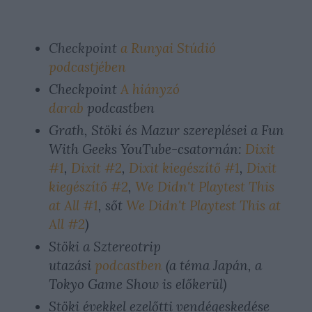
Checkpoint
a Runyai Stúdió
podcastjében
Checkpoint
A hiányzó
darab
podcastben
Grath, Stöki és Mazur szereplései a Fun
With Geeks YouTube-csatornán:
Dixit
#1
,
Dixit #2
,
Dixit kiegészítő #1
,
Dixit
kiegészítő #2
,
We Didn't Playtest This
at All #1
, sőt
We Didn't Playtest This at
All #2
)
Stöki a Sztereotrip
utazási
podcastben
(a téma Japán, a
Tokyo Game Show is előkerül)
Stöki évekkel ezelőtti vendégeskedése