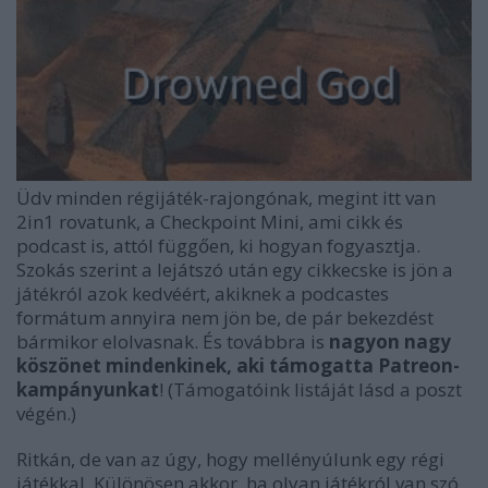
Üdv minden régijáték-rajongónak, megint itt van
2in1 rovatunk, a Checkpoint Mini, ami cikk és
podcast is, attól függően, ki hogyan fogyasztja.
Szokás szerint a lejátszó után egy cikkecske is jön a
játékról azok kedvéért, akiknek a podcastes
formátum annyira nem jön be, de pár bekezdést
bármikor elolvasnak. És továbbra is
nagyon nagy
köszönet mindenkinek, aki támogatta Patreon-
kampányunkat
! (Támogatóink listáját lásd a poszt
végén.)
Ritkán, de van az úgy, hogy mellényúlunk egy régi
játékkal. Különösen akkor, ha olyan játékról van szó,