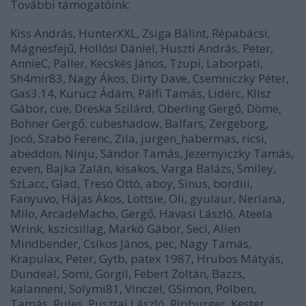
További támogatóink:
Kiss András, HunterXXL, Zsiga Bálint, Répabácsi,
Mágnesfejű, Hollósi Dániel, Huszti András, Peter,
AnnieC, Paller, Kecskés János, Tzupi, Laborpati,
Sh4mir83, Nagy Ákos, Dirty Dave, Csemniczky Péter,
Gas3.14, Kurucz Ádám, Pálfi Tamás, Lidérc, Klisz
Gábor, cue, Dreska Szilárd, Oberling Gergő, Döme,
Bohner Gergő, cubeshadow, Balfars, Zergeborg,
Jocó, Szabó Ferenc, Zila, jurgen_habermas, ricsi,
abeddon, Ninju, Sándor Tamás, Jezernyiczky Tamás,
ezven, Bajka Zalán, kisakos, Varga Balázs, Smiley,
SzLacc, Glad, Tresó Ottó, aboy, Sinus, bordiii,
Fanyuvo, Hájas Ákos, Lottsie, Oli, gyulaur, Neriana,
Milo, ArcadeMacho, Gergő, Havasi László, Ateela
Wrink, kszicsillag, Markó Gábor, Seci, Alien
Mindbender, Csíkos János, pec, Nagy Tamás,
Krapulax, Peter, Gytb, patex 1987, Hrubos Mátyás,
Dundeal, Somi, Gorgil, Febert Zoltán, Bazzs,
kalanneni, Solymi81, VinczeI, GSimon, Polben,
Tamás, Rules, Pusztai László, Ripburger, Kester,