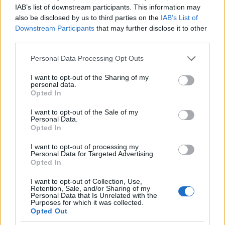
IAB’s list of downstream participants. This information may
also be disclosed by us to third parties on the
IAB’s List of
Downstream Participants
that may further disclose it to other
third parties.
Please note that this website/app uses one or more Google
Personal Data Processing Opt Outs
services and may gather and store information including but
not limited to your visit or usage behaviour. You may click to
I want to opt-out of the Sharing of my
personal data.
grant or deny consent to Google and its third-party tags to
Opted In
use your data for below specified purposes in below Google
consent section.
I want to opt-out of the Sale of my
Personal Data.
Opted In
I want to opt-out of processing my
Personal Data for Targeted Advertising.
Opted In
I want to opt-out of Collection, Use,
Retention, Sale, and/or Sharing of my
Personal Data that Is Unrelated with the
Purposes for which it was collected.
Opted Out