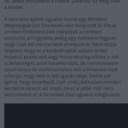
le), akkor visszatette a fiókba. Zavaros? Ez még csak
a kezdet.
A kéziratra építve ugyanis Horse egy Mindent
Megmagyarázó Összeesküvést dolgozott ki. Olyat,
amiben földönkívüliek irányítják az emberi
evolúciót, a Frigyláda pedig egy nukleáris fegyver,
hogy csak két mozzanatot emeljünk ki. Nem tiszta
teljesen, hogy ez a konteófraktál valami óriási
művészi prank volt vagy Horse tényleg elhitte a sok
sületlenséget, amit összehordott, de mindenesetre
olyan kusza és alufóliasisakos lett a Drowned God
sztorija, hogy nem is lett igazán vége. Horse azt
ígérte, hogy következő, Cult című játékában minden
kérdésre választ ad majd, de ez a játék már nem
készülhetett el. A Drowned God ugyanis megbukott.