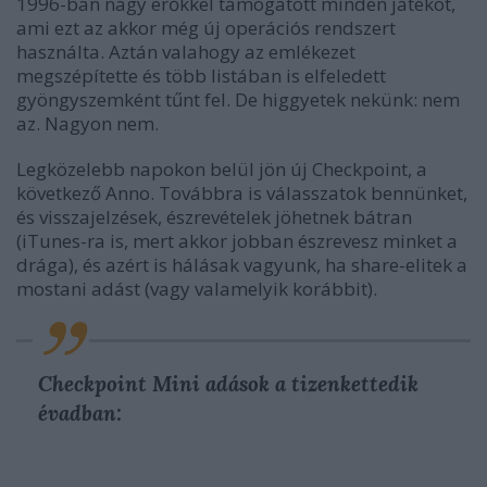
1996-ban nagy erőkkel támogatott minden játékot,
ami ezt az akkor még új operációs rendszert
használta. Aztán valahogy az emlékezet
megszépítette és több listában is elfeledett
gyöngyszemként tűnt fel. De higgyetek nekünk: nem
az. Nagyon nem.
Legközelebb napokon belül jön új Checkpoint, a
következő Anno. Továbbra is válasszatok bennünket,
és visszajelzések, észrevételek jöhetnek bátran
(iTunes-ra is, mert akkor jobban észrevesz minket a
drága), és azért is hálásak vagyunk, ha share-elitek a
mostani adást (vagy valamelyik korábbit).
Checkpoint Mini adások a tizenkettedik
évadban: