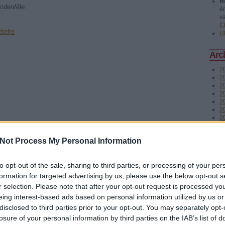
m
ndenféle:
é
v
C
telre
U
Arc
2
20
2
2
20
2
2
2
2
Not Process My Personal Information
2
2
T
to opt-out of the sale, sharing to third parties, or processing of your per
formation for targeted advertising by us, please use the below opt-out s
n Anderson
Fee
r selection. Please note that after your opt-out request is processed y
Minivel. Arra kérünk benneteket, hogy ha éppen arra jártok,
R
eing interest-based ads based on personal information utilized by us or
llaggal, akár szövegesen (azért jó ez nekünk, mert ennek
b
lletve ajánl másoknak). Egyéb visszajelzések, észrevételek is
disclosed to third parties prior to your opt-out. You may separately opt-
A
 ha share-elitek a mostani adást (vagy valamelyik korábbit).
losure of your personal information by third parties on the IAB’s list of
b