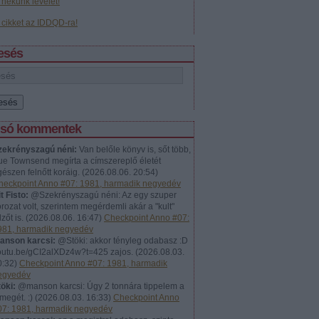
j nekünk levelet!
j cikket az IDDQD-ra!
esés
lsó kommentek
zekrényszagú néni:
Van belőle könyv is, sőt több,
ue Townsend megírta a címszereplő életét
észen felnőtt koráig.
(
2026.08.06. 20:54
)
heckpoint Anno #07: 1981, harmadik negyedév
t Fisto:
@Szekrényszagú néni: Az egy szuper
rozat volt, szerintem megérdemli akár a "kult"
lzőt is.
(
2026.08.06. 16:47
)
Checkpoint Anno #07:
981, harmadik negyedév
anson karcsi:
@Stöki: akkor tényleg odabasz :D
outu.be/gCI2alXDz4w?t=425 zajos.
(
2026.08.03.
0:32
)
Checkpoint Anno #07: 1981, harmadik
egyedév
öki:
@manson karcsi: Úgy 2 tonnára tippelem a
megét. :)
(
2026.08.03. 16:33
)
Checkpoint Anno
07: 1981, harmadik negyedév