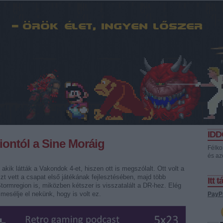
ID
iontól a Sine Moráig
Félko
és az
ik látták a Vakondok 4-et, hiszen ott is megszólalt. Ott volt a
szt vett a csapat első játékának fejlesztésében, majd több
Itt 
ormregion is, miközben kétszer is visszatalált a DR-hez. Elég
mesélje el nekünk, hogy is volt ez.
PayP