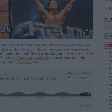
Ír
Ír
Ker
Uto
alaprendszerek programozójaként vett részt a játékokban, ilyen
tekre, amiken dolgozott. Nagyon köszönjük neki a részvételt,
S
ok, embed lent, letöltőlink a nyilacska alatt,
>>illetve itt<<
,
RSS
S
 És már
van Discord-szerverünk is
, ha ott bandáznál a többi
eg
dig irány a
Retro.Land
felé.
C
Ki
so
je
1
m
y
2
n
St
tö
#