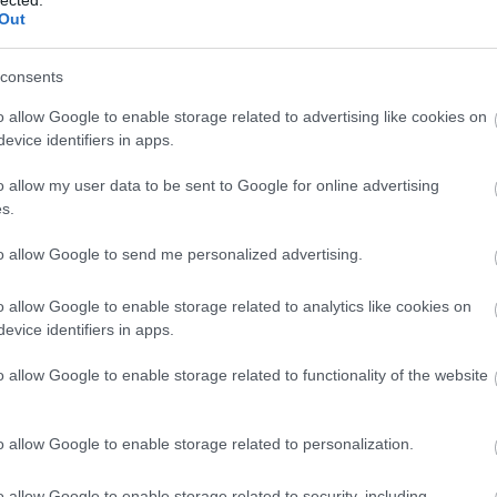
Out
 évad,
ebből a posztból
a teljes második évad,
ebből a
a posztból
pedig a teljes negyedik évad.
ásokat
itt találod
, a vendég nélküli Checkpoint Miniket
itt
consents
o allow Google to enable storage related to advertising like cookies on
evice identifiers in apps.
astjében
astben
ei a Fun With Geeks YouTube-csatornán:
Dixit #1
,
Dixit #2
,
o allow my user data to be sent to Google for online advertising
tő #2
,
We Didn't Playtest This at All #1
, sőt
We Didn't
s.
stben
(a téma Japán, a Tokyo Game Show is előkerül)
to allow Google to send me personalized advertising.
kedése a
Konnektor
podcastben
l az Unlimited podcastben
o allow Google to enable storage related to analytics like cookies on
evice identifiers in apps.
ogatóink avatár- és névsora:
o allow Google to enable storage related to functionality of the website
o allow Google to enable storage related to personalization.
o allow Google to enable storage related to security, including