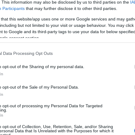
. This information may also be disclosed by us to third parties on the
IA
Participants
that may further disclose it to other third parties.
k évadban:
a, volt PC Guru-főszerkesztő)
 gépek
(vendég: Sakman, retrohardvergyűjtő)
 that this website/app uses one or more Google services and may gath
endég: Buttinger Gergely játékzeneszerző, grafikus)
including but not limited to your visit or usage behaviour. You may click 
g: Hancu)
 to Google and its third-party tags to use your data for below specifi
sajtó története
(vendégek: Sasa és Mazur)
ogle consent section.
y-Szakáll Ferenc és Györei Viktor a Zen Studiostól)
émy Tamás, egykori CTO)
(vendég: Hegedüs Csaba, egykori csokis)
l Data Processing Opt Outs
Gamestartól)
 Sasa a Gamestartól)
és Mazur)
o opt-out of the Sharing of my personal data.
k: Shy és Chris)
In
gek: Sasa és Hancu)
a Gamer365-től)
ndég: dr. Polgár Patricia, pszichiáter-pszichoterapeuta)
o opt-out of the Sale of my Personal Data.
ek Magyarországon
(vendégek: Empe és Lóri, a REC-ek,
In
endég nem volt)
to opt-out of processing my Personal Data for Targeted
dég: Szikszai Gábor grafikus)
ing.
g: Mackó a Gamer365-től)
In
endég: Molnibalage)
0, 30, 40 éve
(vendég: Sasa)
árady Zsolt)
o opt-out of Collection, Use, Retention, Sale, and/or Sharing
ersonal Data that Is Unrelated with the Purposes for which it
lected.