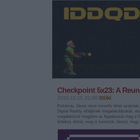
Checkpoint 5x23: A Reun
2019.12.15. 21:56
Stöki
Kistamás János neve ismerős lehet azoknak, ak
Digital Reality elődjének megalakulásánál, ré
vargabetűvel megjárta az Appaloosát meg a St
érdekes életút, meg is kerestük Jánost, hogy 