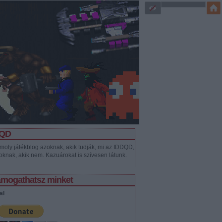
DQD
moly játékblog azoknak, akik tudják, mi az IDDQD,
oknak, akik nem. Kazuárokat is szívesen látunk.
támogathatsz minket
al
: