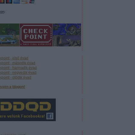
eon
:
point - első évad
point - második évad
point - harmadik évad
point - negyedik évad
point - ötödik évad
ssen a blogon!