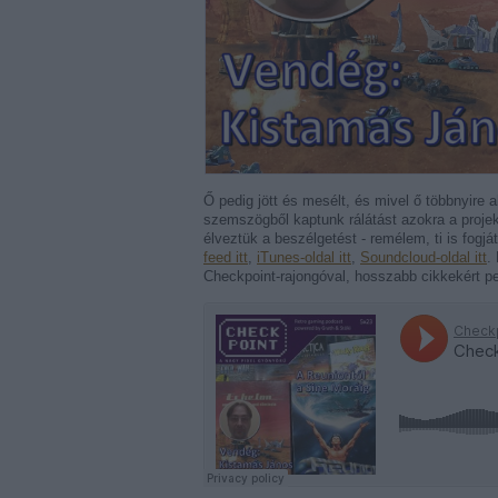
Ő pedig jött és mesélt, és mivel ő többnyire 
szemszögből kaptunk rálátást azokra a projek
élveztük a beszélgetést - remélem, ti is fogját
feed itt
,
iTunes-oldal itt
,
Soundcloud-oldal itt
.
Checkpoint-rajongóval, hosszabb cikkekért pe