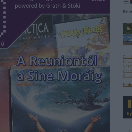
Patr
Check
Check
Check
Check
Check
Hirde