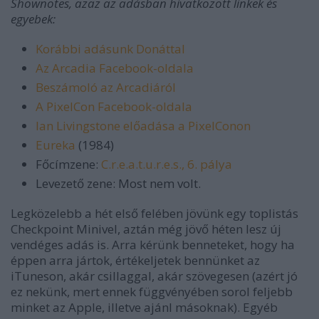
Shownotes, azaz az adásban hivatkozott linkek és
egyebek:
Korábbi adásunk Donáttal
Az Arcadia Facebook-oldala
Beszámoló az Arcadiáról
A PixelCon Facebook-oldala
Ian Livingstone előadása a PixelConon
Eureka
(1984)
Főcímzene:
C.r.e.a.t.u.r.e.s., 6. pálya
Levezető zene: Most nem volt.
Legközelebb a hét első felében jövünk egy toplistás
Checkpoint Minivel, aztán még jövő héten lesz új
vendéges adás is. Arra kérünk benneteket, hogy ha
éppen arra jártok, értékeljetek bennünket az
iTuneson, akár csillaggal, akár szövegesen (azért jó
ez nekünk, mert ennek függvényében sorol feljebb
minket az Apple, illetve ajánl másoknak). Egyéb