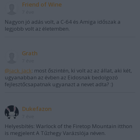
Friend of Wine
7 éve
Nagyon jó adás volt, a C-64 és Amiga időszak a
legjobb volt az életemben.
Grath
7 éve
@jack_jack
: most őszintén, ki volt az az állat, aki két,
ugyanabban az évben az Eidosnak bedolgozó
fejlesztőcsapatnak ugyanazt a nevet adta? :)
Dukefazon
7 éve
Helyesbítés: Warlock of the Firetop Mountain itthon
is megjelent A Tűzhegy Varázslója néven.