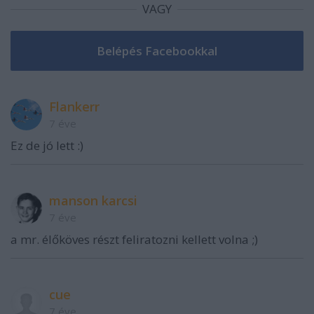
VAGY
Flankerr
7 éve
Ez de jó lett :)
manson karcsi
7 éve
a mr. élőköves részt feliratozni kellett volna ;)
cue
7 éve