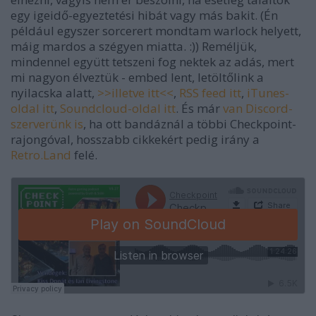
egy igeidő-egyeztetési hibát vagy más bakit. (Én
például egyszer sorcerert mondtam warlock helyett,
máig mardos a szégyen miatta. :)) Reméljük,
mindennel együtt tetszeni fog nektek az adás, mert
mi nagyon élveztük - embed lent, letöltőlink a
nyilacska alatt,
>>illetve itt<<
,
RSS feed itt
,
iTunes-
oldal itt
,
Soundcloud-oldal itt
. És már
van Discord-
szerverünk is
, ha ott bandáznál a többi Checkpoint-
rajongóval, hosszabb cikkekért pedig irány a
Retro.Land
felé.