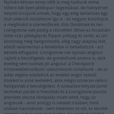
Nyilván kétszer ennyi időt is meg tudtunk volna
tölteni két ilyen játékipari legendával, de hiányérzet
helyett örüljünk annak, hogy egy elég tartalmas egy
órát sikerült összehozni így is - és nagyon köszönjük
a meghívást a szervezőknek, Kiss Donátnak és Ian
Livingstone-nak pedig a részvételt. Mivel az Arcadián
több száz játékgép és flipper pittyeg és zenél, az úri
közönség meg hangoskodik, elég nagy alapzaj volt,
ebből valamennyi a felvételbe is behallatszik - ezt
kéretik elfogadni. Livingstone-nal nyilván angolul
zajlott a beszélgetés, de gondoltunk azokra is, akik
esetleg nem tudnak jól angolul: a Checkpoint
történetében először utószinkront csináltunk - de az
adás végére odatettük az eredeti angol nyelvű
blokkot is azok kedvéért, akik mégis szinkron nélkül
hallgatnák a beszélgetést. A szokatlan helyzet (amit
technikai parák is fokoztak) és a Livingstone puszta
jelenléte okozta lámpaláz miatt lehet, hogy az
angolunk - amit amúgy is inkább írásban, mint
szóban használunk - nem tökéletes itt-ott, ez kéretik
elnézni, vagyis nem ér beszólni, ha esetleg találtok