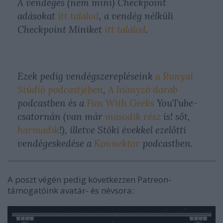
A vendéges (nem mini) Checkpoint
adásokat
itt találod
, a vendég nélküli
Checkpoint Miniket
itt találod
.
Ezek pedig vendégszerepléseink
a Runyai
Stúdió podcastjében
,
A hiányzó darab
podcastben és a
Fun With Geeks
YouTube-
csatornán (van már
második rész
is! sőt,
harmadik
!), illetve Stöki évekkel ezelőtti
vendégeskedése a
Konnektor
podcastben.
A poszt végén pedig következzen Patreon-
támogatóink avatár- és névsora: