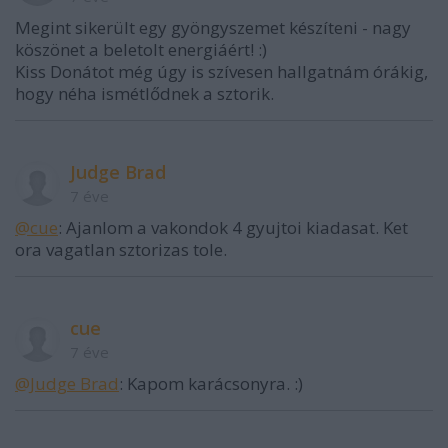
Megint sikerült egy gyöngyszemet készíteni - nagy
köszönet a beletolt energiáért! :)
Kiss Donátot még úgy is szívesen hallgatnám órákig,
hogy néha ismétlődnek a sztorik.
Judge Brad
7 éve
@cue
: Ajanlom a vakondok 4 gyujtoi kiadasat. Ket
ora vagatlan sztorizas tole.
cue
7 éve
@Judge Brad
: Kapom karácsonyra. :)