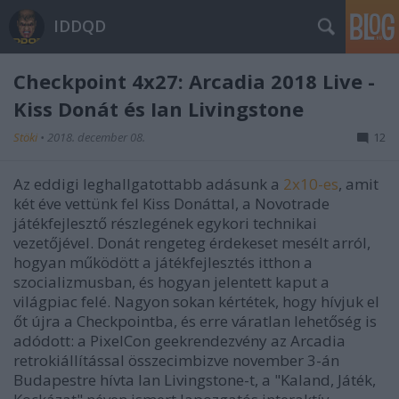
IDDQD
Checkpoint 4x27: Arcadia 2018 Live -
Kiss Donát és Ian Livingstone
Stöki
•
2018. december 08.
12
Az eddigi leghallgatottabb adásunk a
2x10-es
, amit
két éve vettünk fel Kiss Donáttal, a Novotrade
játékfejlesztő részlegének egykori technikai
vezetőjével. Donát rengeteg érdekeset mesélt arról,
hogyan működött a játékfejlesztés itthon a
szocializmusban, és hogyan jelentett kaput a
világpiac felé. Nagyon sokan kértétek, hogy hívjuk el
őt újra a Checkpointba, és erre váratlan lehetőség is
adódott: a PixelCon geekrendezvény az Arcadia
retrokiállítással összecimbizve november 3-án
Budapestre hívta Ian Livingstone-t, a "Kaland, Játék,