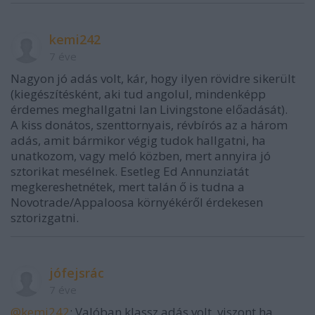
kemi242
7 éve
Nagyon jó adás volt, kár, hogy ilyen rövidre sikerült
(kiegészítésként, aki tud angolul, mindenképp
érdemes meghallgatni Ian Livingstone előadását).
A kiss donátos, szenttornyais, révbírós az a három
adás, amit bármikor végig tudok hallgatni, ha
unatkozom, vagy meló közben, mert annyira jó
sztorikat mesélnek. Esetleg Ed Annunziatát
megkereshetnétek, mert talán ő is tudna a
Novotrade/Appaloosa környékéről érdekesen
sztorizgatni.
jófejsrác
7 éve
@kemi242
: Valóban klassz adás volt, viszont ha