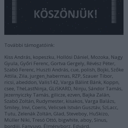
További támogatóink:
Kiss András, kopeszku, Hollósi Dániel, Mozoka, Nagy
Gyula, Győri Ferenc, Gortva Gergely, Révész Péter,
Szabó Ferenc, Huszti András, cue, polish, Bojki, Szőke
Attila, Zila, jurgen_habermas, RZP, Szauer Tibor,
ricsi, abeddon, Valis142, Varga Bálint Bánk, Koppn,
csee, TheLastNinja, GLiSKARD, Ninju, Sándor Tamás,
Jezernyiczky Tamás, gilicze, ezven, Bajka Zalán,
Szabó Zoltán, Rudymester, kisakos, Varga Balázs,
Smiley, Invi, Coeris, Velicsek István Gusztáv, SzLacc,
Tutu, Zelenák Zoltán, Glad, Steveboy, HuSkizo,
Müller Niki, Tresó Ottó, bigwhite, aboy, Sinus,
bordiii, Fanyuvo, Élményborz, Edvárd,