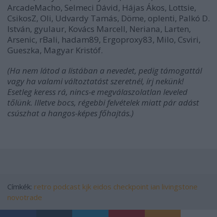
ArcadeMacho, Selmeci Dávid, Hájas Ákos, Lottsie,
CsikosZ, Oli, Udvardy Tamás, Döme, oplenti, Palkó D.
István, gyulaur, Kovács Marcell, Neriana, Larten,
Arsenic, rBali, hadam89, Ergoproxy83, Milo, Csviri,
Gueszka, Magyar Kristóf.
(Ha nem látod a listában a nevedet, pedig támogattál
vagy ha valami változtatást szeretnél, írj nekünk!
Esetleg keress rá, nincs-e megválaszolatlan leveled
tőlünk. Illetve bocs, régebbi felvételek miatt pár adást
csúszhat a hangos-képes főhajtás.)
Címkék:
retro
podcast
kjk
eidos
checkpoint
ian livingstone
novotrade