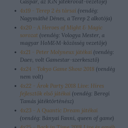
Gáspár, az IGN játékrovat-vezetője)
4x19 - Terep 2 és társai
(vendég:
Nagymáthé Dénes, a Terep 2 alkotója)
4x20 - A Heroes of Might & Magic
sorozat
(vendég: Vologya Mester, a
magyar HoM&M-közösség vezetője)
4x21 - Peter Molyneux játékai
(vendég:
Daev, volt Gamestar-szerkesztő)
4x24 - Tokyo Game Show 2018
(vendég
nem volt)
4x22 - Árok Party 2018 Live: Híres
fejlesztők első játékai
(vendég: Beregi
Tamás játéktörténész)
4x23 - A Quantic Dream játékai
(vendég: Bányai Fanni, queen of game)
4x25 - Back in Time 2018 Live és egyéb