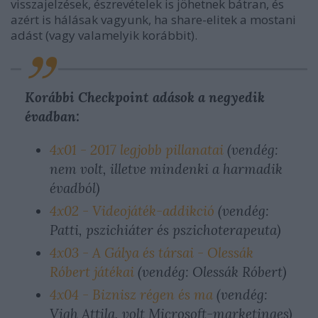
visszajelzések, észrevételek is jöhetnek bátran, és
azért is hálásak vagyunk, ha share-elitek a mostani
adást (vagy valamelyik korábbit).
Korábbi Checkpoint adások a negyedik
évadban:
4x01 - 2017 legjobb pillanatai
(vendég:
nem volt, illetve mindenki a harmadik
évadból)
4x02 - Videojáték-addikció
(vendég:
Patti, pszichiáter és pszichoterapeuta)
4x03 - A Gálya és társai - Olessák
Róbert játékai
(vendég: Olessák Róbert)
4x04 - Biznisz régen és ma
(vendég:
Vigh Attila, volt Microsoft-marketinges)