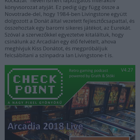
Kockázat" néven ismert lapozgatós interaktív
könyvsorozat atyját. Ez pedig úgy függ össze a
Novotrade-del, hogy 1984-ben Livingstone együtt
dolgozott a Donát által vezetett fejlesztőcsapattal, és
összehoztak egy baromi sikeres játékot, az Eurekát.
Szóval a szervezőkkel egyeztetve kitaláltuk, hogy
csinálunk az Arcadián egy élő felvételt, ahova
meghívjuk Kiss Donátot, és megpróbáljuk
felcsábítani a színpadra Ian Livingstone-t is.