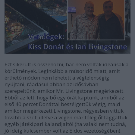
Ezt sikerült is összehozni, bár nem voltak ideálisak a
körülmények. Leginkább a műsoridő miatt, amit
érthető módon nem lehetett a végtelenségig
nyújtani, ráadásul abban az idősávban
szerepeltünk, amikor Mr. Livingstone megérkezett.
Ebből az lett, hogy bő egy órát kaptunk, amiből az
első 40 percet Donáttal beszélgettük végig, majd
amikor megérkezett Livingstone, négyesben vittük
tovább a szót, illetve a végén már főleg őt faggattuk
egyéb játékipari kalandjaitól (ha valaki nem tudná,
jó ideig kulcsember volt az Eidos vezetőségében).