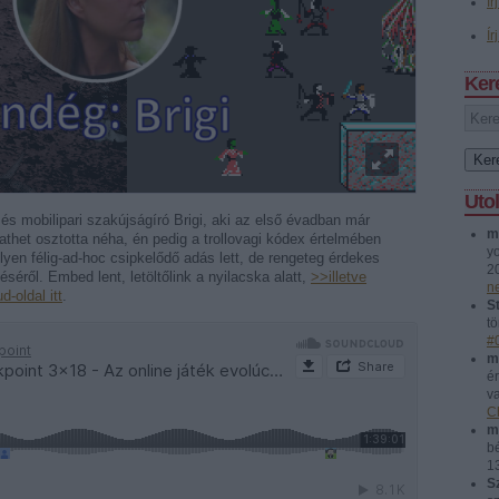
Ír
Ír
Ker
Uto
 és mobilipari szakújságíró Brigi, aki az első évadban már
m
athet osztotta néha, én pedig a trollovagi kódex értelmében
y
lyen félig-ad-hoc csipkelődő adás lett, de rengeteg érdekes
2
déséről. Embed lent, letöltőlink a nyilacska alatt,
>>illetve
n
-oldal itt
.
St
tö
#
m
é
v
C
m
b
1
S