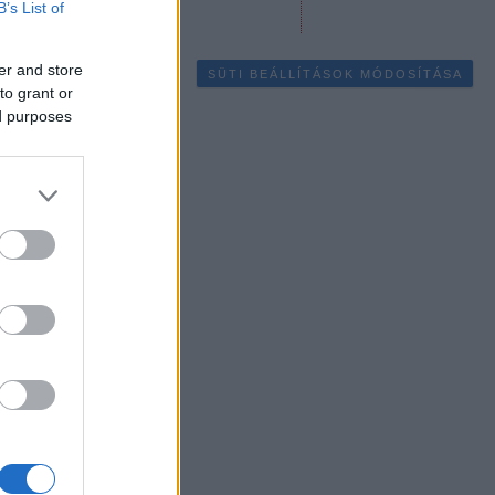
B’s List of
er and store
SÜTI BEÁLLÍTÁSOK MÓDOSÍTÁSA
to grant or
ed purposes