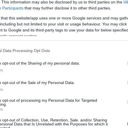
. This information may also be disclosed by us to third parties on the
IA
zített "pornókép"
Participants
that may further disclose it to other third parties.
 that this website/app uses one or more Google services and may gath
including but not limited to your visit or usage behaviour. You may click 
 to Google and its third-party tags to use your data for below specifi
ogle consent section.
l Data Processing Opt Outs
o opt-out of the Sharing of my personal data.
In
o opt-out of the Sale of my Personal Data.
In
to opt-out of processing my Personal Data for Targeted
ing.
In
o opt-out of Collection, Use, Retention, Sale, and/or Sharing
red" remix
by
AmIEvil
ersonal Data that Is Unrelated with the Purposes for which it
lected.