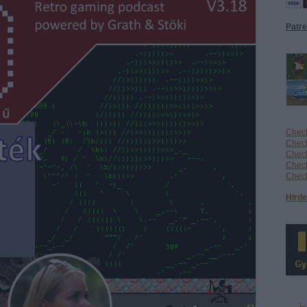
Patr
Check
Check
Check
Check
Check
Hirde