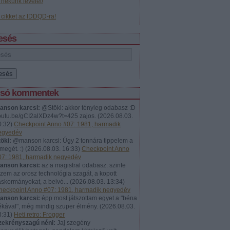
j nekünk levelet!
j cikket az IDDQD-ra!
esés
lsó kommentek
anson karcsi:
@Stöki: akkor tényleg odabasz :D
outu.be/gCI2alXDz4w?t=425 zajos.
(
2026.08.03.
0:32
)
Checkpoint Anno #07: 1981, harmadik
egyedév
öki:
@manson karcsi: Úgy 2 tonnára tippelem a
megét. :)
(
2026.08.03. 16:33
)
Checkpoint Anno
07: 1981, harmadik negyedév
anson karcsi:
az a magistral odabasz. szinte
rzem az orosz technológia szagát, a kopott
askormányokat, a beivó...
(
2026.08.03. 13:34
)
heckpoint Anno #07: 1981, harmadik negyedév
anson karcsi:
épp most játszottam egyet a "béna
ékával", még mindig szuper élmény.
(
2026.08.03.
3:31
)
Heti retro: Frogger
zekrényszagú néni:
Jaj szegény