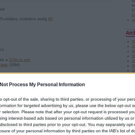
s
be
gok:
(
2
h
(Kvótalány születése pedig
itt
)
U
Arc
2
20
on)
2
2
 és a
2016-os port
20
játék
(1984)
2
2
2
2
Not Process My Personal Information
2
2
aláltam, de
itt ír róla
kicsit a fejlesztő)
T
to opt-out of the sale, sharing to third parties, or processing of your per
formation for targeted advertising by us, please use the below opt-out s
(1990)
Fee
r selection. Please note that after your opt-out request is processed y
R
eing interest-based ads based on personal information utilized by us or
b
disclosed to third parties prior to your opt-out. You may separately opt-
A
losure of your personal information by third parties on the IAB’s list of
b
3)