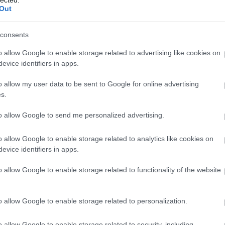
hecpoint Mini, aztán még a jövő héten egy vendéges adás is.
A
rra
Out
 értékeljetek bennünket az iTuneson, akár csillaggal, akár
ggvényében sorol feljebb minket az Apple, illetve ajánl
k is jöhetnek bátran, és azért is hálásak vagyunk, ha share-
consents
it).
o allow Google to enable storage related to advertising like cookies on
evice identifiers in apps.
 évad,
ebből a posztból
pedig a teljes második évad.
o allow my user data to be sent to Google for online advertising
 találod
.
s.
ásai:
la, a Microsoft egykori Xbox-marketingese)
to allow Google to send me personalized advertising.
ndég: HP, a Gamestar online főszerkesztője)
 a Gamestar egykori főszerkesztője)
o allow Google to enable storage related to analytics like cookies on
Sasa, a PC Guru egykori főszerkesztője)
bó Viktor, a Philos egykori ügyvezetője)
evice identifiers in apps.
te John Romerót
(vendég: Takács Kornélia egykori
o allow Google to enable storage related to functionality of the website
: Mérő László)
ig - Nyulászi Zsolt játékai
(vendég: Nyulászi Zsolt)
s Zephyr a Konnektorból)
n)
o allow Google to enable storage related to personalization.
)
i
(vendég: Képes Gábor muzeológus)
o allow Google to enable storage related to security, including
aev of FunWithGeeks)