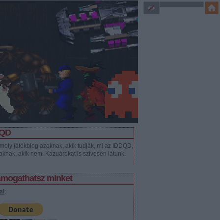
DQD
moly játékblog azoknak, akik tudják, mi az IDDQD,
oknak, akik nem. Kazuárokat is szívesen látunk.
támogathatsz minket
al
: