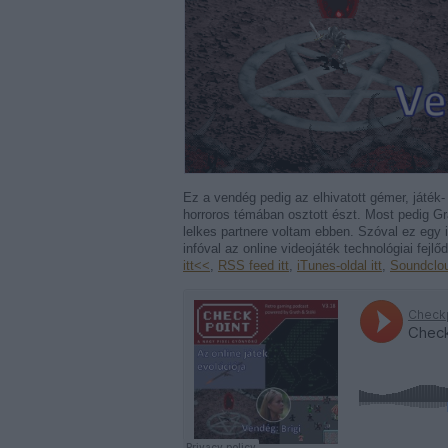
Ez a vendég pedig az elhivatott gémer, játék-
horroros témában osztott észt. Most pedig Gr
lelkes partnere voltam ebben. Szóval ez egy i
infóval az online videojáték technológiai fejlő
itt<<
,
RSS feed itt
,
iTunes-oldal itt
,
Soundcloud