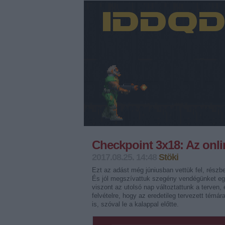
Checkpoint 3x18: Az onlin
2017.08.25. 14:48
Stöki
Ezt az adást még júniusban vettük fel, részbe
És jól megszívattuk szegény vendégünket eg
viszont az utolsó nap változtattunk a terven,
felvételre, hogy az eredetileg tervezett témár
is, szóval le a kalappal előtte.