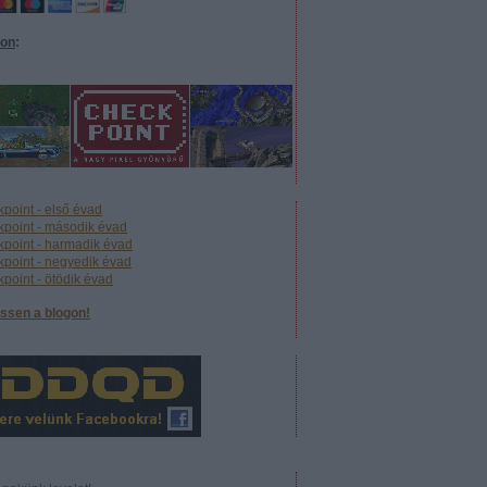
eon
:
point - első évad
point - második évad
point - harmadik évad
point - negyedik évad
point - ötödik évad
ssen a blogon!