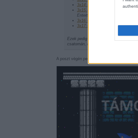
3x14 - Az Activision
(vendég: Böjt
authenti
3x15 - A Myst és a Quern
(vendég
Entertainmentből)
3x16 - A SZÁZADIK ADÁS!
(vend
3x17 - Flipperek
(vendég: Pálfi Ba
Ezek pedig vendégszerepléseink
A hiá
csatornán, illetve Stöki évekkel ezelő
A poszt végén pedig következzen Patreon-tám