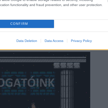
i)
cation functionality and fraud prevention, and other user protection.
ek: Poszmik Dániel és Szakács Ábel a Zadbox
égek: Mazur és Sasa)
lázs, a Flippermúzeum alapítója)
CONFIRM
nyzó darab
podcastben és a
Fun With Geeks
YouTube-
tti vendégeskedése a
Konnektor
podcastben.
Data Deletion
Data Access
Privacy Policy
ogatóink avatár- és névsora: