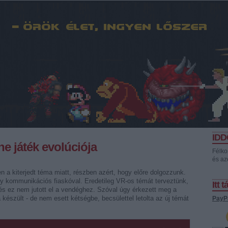
ID
e játék evolúciója
Félko
és az
n a kiterjedt téma miatt, részben azért, hogy előre dolgozzunk.
y kommunikációs fiaskóval. Eredetileg VR-os témát terveztünk,
Itt 
 és ez nem jutott el a vendéghez. Szóval úgy érkezett meg a
a készült - de nem esett kétségbe, becsülettel letolta az új témát
PayP