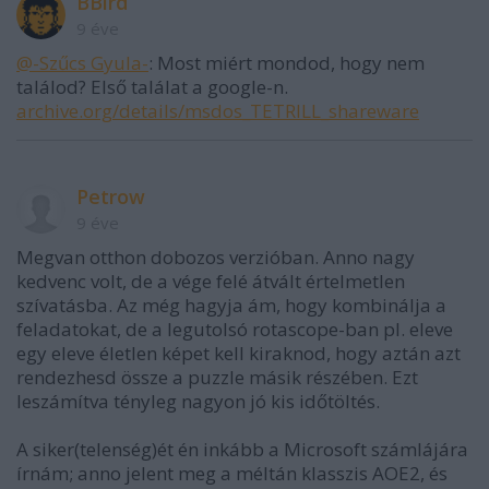
BBird
9 éve
@-Szűcs Gyula-
: Most miért mondod, hogy nem
találod? Első találat a google-n.
archive.org/details/msdos_TETRILL_shareware
Petrow
9 éve
Megvan otthon dobozos verzióban. Anno nagy
kedvenc volt, de a vége felé átvált értelmetlen
szívatásba. Az még hagyja ám, hogy kombinálja a
feladatokat, de a legutolsó rotascope-ban pl. eleve
egy eleve életlen képet kell kiraknod, hogy aztán azt
rendezhesd össze a puzzle másik részében. Ezt
leszámítva tényleg nagyon jó kis időtöltés.
A siker(telenség)ét én inkább a Microsoft számlájára
írnám; anno jelent meg a méltán klasszis AOE2, és