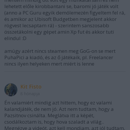
lehetett előle kirobbantani se, baromi jó játék volt
(anno a PC Guru egyik demólemezén figyeltem fel rá,
és amikor az Ubisoft Budgetben megjelent akkor
rögvest lecsaptam rá) - szerintem sanszosabb
összetákolni egy gépet amin Xp fut és akkor tuti
elindul :D
amúgy azért nincs steamen meg GoG-on se mert
PuhaPici a kiadó, és az ő játékaik, pl. Freelancer
nincs ilyen helyeken mert miért is lenne
Kit Fisto
8 hónapja
Én valamiért mindig azt hittem, hogy ez valami
kalandjáték, de nem jó. Azt nem tudtam, hogy a
Pazsitnov csinálta. Meglátva itt a képét,
csodálkoztam is, hogy hova szaladt a világ..
Megnézve a videót, azt kell mondjam, azt jól tudtam,