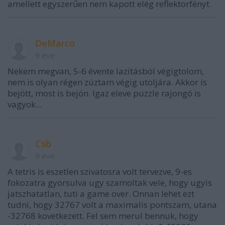
amellett egyszerűen nem kapott elég reflektorfényt.
DeMarco
9 éve
Nekem megvan, 5-6 évente lazításból végigtolom,
nem is olyan régen zúztam végig utoljára. Akkor is
bejött, most is bejön. Igaz eleve puzzle rajongó is
vagyok...
Csb
9 éve
A tetris is eszetlen szivatosra volt tervezve, 9-es
fokozatra gyorsulva ugy szamoltak vele, hogy ugyis
jatszhatatlan, tuti a game over. Onnan lehet ezt
tudni, hogy 32767 volt a maximalis pontszam, utana
-32768 kovetkezett. Fel sem merul bennuk, hogy