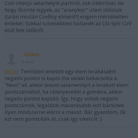
CoV-interjú valamelyik partiról, sok cikkíróval, de
hogy őszinte legyek, az "aranykor" utáni időszak
(talán miután CovBoy elment?) engem mérsékelten
érdekel. Sokkal szívesebben hallanék az LSI-SpV-CoV
első fele időkről.
-Adam-
9 éve
@Csb
: Tetrisben lehetett egy elem lerakásáért
negatív pontot is kapni (ha valaki bekacsolta a
"Next"-et, akkor levont valamennyit a lerakott elem
pontszámából, ha rátenyereltél a gombra, akkor
negatív pontot kaptál). Így, hogy voltak negatív
pontszámok, legalább macerásabb volt bárkinek
ilyen módszerrel elérni a maxot. Bár gyanítom, ők
ezt nem gondolták át, csak így sikerült :)