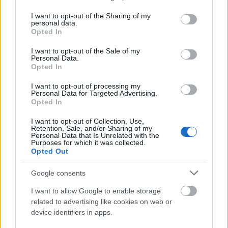
10 legjobb játék, aminek étel van a
services and may gather and store information including but
címében)
not limited to your visit or usage behaviour. You may click to
I want to opt-out of the Sharing of my
personal data.
grant or deny consent to Google and its third-party tags to
Opted In
use your data for below specified purposes in below Google
consent section.
Checkpoint Mini #283: Drowned God:
I want to opt-out of the Sale of my
Personal Data.
Conspiracy for the Ages
Opted In
I want to opt-out of processing my
Personal Data for Targeted Advertising.
Opted In
Checkpoint Mini #282: Battlezone
I want to opt-out of Collection, Use,
Retention, Sale, and/or Sharing of my
Personal Data that Is Unrelated with the
Purposes for which it was collected.
Opted Out
Checkpoint Mini #281: Operation Wolf (+
a 10 legjobb O-betűs játék)
Google consents
I want to allow Google to enable storage
related to advertising like cookies on web or
device identifiers in apps.
Szólj hozzá!