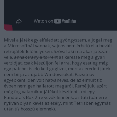
Mivel a játék egy elfeledett gyöngyszem, a jogai meg
a Microsoftnál vannak, sajnos nem érhető el a bevált
retrojáték-lelőhelyeken. Szóval aki ma akar játszani
vele,
annak irány a torrent
az keresse meg a gyári
verzióját, csak készüljön fel arra, hogy esetleg még
egy patchet is elő kell guglizni, mert az eredeti játék
nem bírja az újabb Windowsokat. Pazsitnov
egyébként idén volt hatvanéves, de az elmúlt tíz
évben nemigen hallatott magáról. Reméljük, azért
még fog valamikor játékot készíteni - mi egy
Pandora's Box 2-re vevők lennénk, az tuti (bár erre
nyilván olyan kevés az esély, mint Tetrisben egymás
után tíz hosszú elemnek).