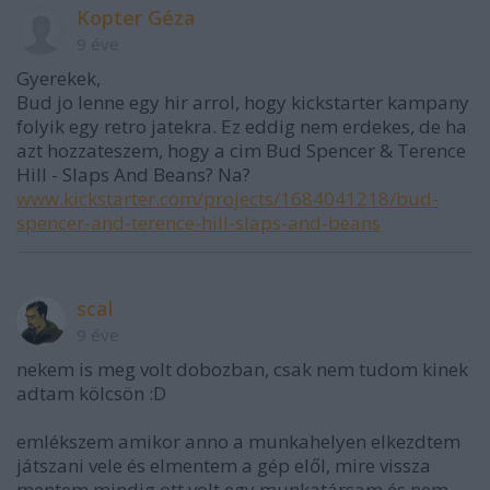
Kopter Géza
9 éve
Gyerekek,
Bud jo lenne egy hir arrol, hogy kickstarter kampany
folyik egy retro jatekra. Ez eddig nem erdekes, de ha
azt hozzateszem, hogy a cim Bud Spencer & Terence
Hill - Slaps And Beans? Na?
www.kickstarter.com/projects/1684041218/bud-
spencer-and-terence-hill-slaps-and-beans
scal
9 éve
nekem is meg volt dobozban, csak nem tudom kinek
adtam kölcsön :D
emlékszem amikor anno a munkahelyen elkezdtem
játszani vele és elmentem a gép elől, mire vissza
mentem mindig ott volt egy munkatársam és nem