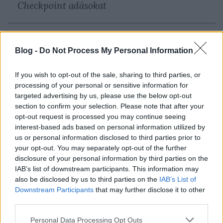
Checkpoint adásokat
Blog -
Do Not Process My Personal Information
Címkék:
retro
közösség
podcast
checkpoint mini
alekszej
If you wish to opt-out of the sale, sharing to third parties, or
pazsitnov
processing of your personal or sensitive information for
targeted advertising by us, please use the below opt-out
section to confirm your selection. Please note that after your
opt-out request is processed you may continue seeing
interest-based ads based on personal information utilized by
Ajánlott bejegyzések:
us or personal information disclosed to third parties prior to
your opt-out. You may separately opt-out of the further
disclosure of your personal information by third parties on the
IAB’s list of downstream participants. This information may
Checkpoint Mini #285: Lady Tut
also be disclosed by us to third parties on the
IAB’s List of
Downstream Participants
that may further disclose it to other
third parties.
Checkpoint Mini #284: Chuckie Egg (+ a
Please note that this website/app uses one or more Google
Personal Data Processing Opt Outs