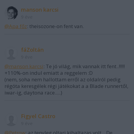
manson karcsi
9 éve
@Apa főz
: theisozone-on fent van.
fáZoltán
9 éve
@manson karcsi
: Te jó világ, mik vannak itt fent..!!!!!
+110%-on indul emiatt a reggelem :D
(nem, soha nem hallottam erről az oldalról pedig
régóta keresgélek régi játékokat a a Blade runnertől,
iwar-ig, daytona race.....)
Figyel Castro
9 éve
@Petrow
: az tenyleg oltari kibaltazas volt... De