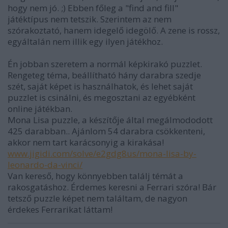
hogy nem jó. ;) Ebben főleg a "find and fill"
játéktípus nem tetszik. Szerintem az nem
szórakoztató, hanem idegelő idegölő. A zene is rossz,
egyáltalán nem illik egy ilyen játékhoz.
Én jobban szeretem a normál képkirakó puzzlet.
Rengeteg téma, beállítható hány darabra szedje
szét, saját képet is használhatok, és lehet saját
puzzlet is csinálni, és megosztani az egyébként
online játékban.
Mona Lisa puzzle, a készítője által megálmododott
425 darabban.. Ajánlom 54 darabra csökkenteni,
akkor nem tart karácsonyig a kirakása!
www.jigidi.com/solve/e2gdg8us/mona-lisa-by-
leonardo-da-vinci/
Van kereső, hogy könnyebben találj témát a
rakosgatáshoz. Érdemes keresni a Ferrari szóra! Bár
tetsző puzzle képet nem találtam, de nagyon
érdekes Ferrarikat láttam!