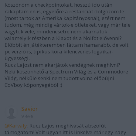
Köszönöm a checkpointokat, hosszú idő után
rákaptam én is, egyelőre a restanciát dolgozom le
(most tartok az Amerika kapitányosnál), ezért nem
tudom, még mindig vártok-e ötleteket, vagy már tele
vagytok vele, mindenesetre nem akarnátok
valamelyik részben a Klaxot és a Nolfot elővenni?
Előbbit én játékteremben láttam hamarabb, de volt
pc verzió is, tipikus kora kilencvenes logaikai-
ügyességi.
Rucz Lajost nem akarjátok vendégnek meghívni?
Neki köszönhető a Spectrum Világ és a Commodore
Világ, nélküle senki nem tudott volna előbújni
CoVboy köpönyegéből :)
Savior
9 éve
@Karvaly
: Rucz Lajos meghívását abszolút
támogatom! Volt ugyan itt is linkelve már egy nagy