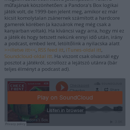
műfajának köszönhetően: a Pandora's Box logikai
játék volt, de 1999-ben jelent meg, amikor ez már
kicsit komolytalan zsánernek számított a hardcore
gamerek körében (a kazuárok meg még csak a
kanyarban voltak). Ha kíváncsi vagy arra, hogy mi ez
a játék és hogy tetszett nekünk ennyi idő után, irány
a podcast, embed lent, letöltőlink a nyilacska alatt
>>illetve itt<<
,
RSS feed itt
,
iTunes-oldal itt
,
Soundcloud-oldal itt
. Ha viszont csak olvasnál egy
posztot a játékról, scrollozz a lejátszó utánra (bár
teljes élményt a podcast ad).