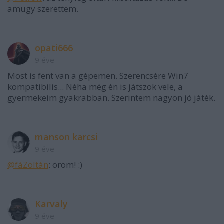
amugy szerettem.
opati666
9 éve
Most is fent van a gépemen. Szerencsére Win7
kompatibilis... Néha még én is játszok vele, a
gyermekeim gyakrabban. Szerintem nagyon jó játék.
manson karcsi
9 éve
@fáZoltán
: öröm! :)
Karvaly
9 éve