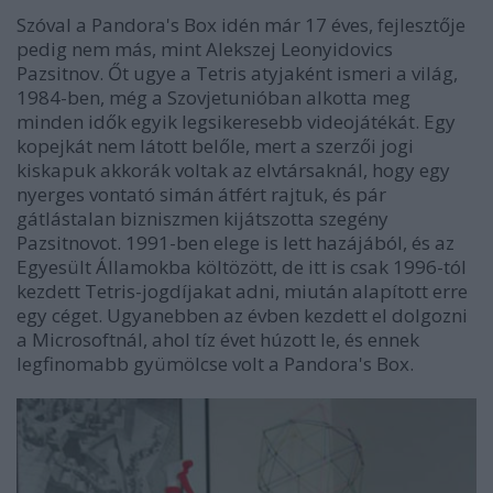
Szóval a Pandora's Box idén már 17 éves, fejlesztője
pedig nem más, mint Alekszej Leonyidovics
Pazsitnov. Őt ugye a Tetris atyjaként ismeri a világ,
1984-ben, még a Szovjetunióban alkotta meg
minden idők egyik legsikeresebb videojátékát. Egy
kopejkát nem látott belőle, mert a szerzői jogi
kiskapuk akkorák voltak az elvtársaknál, hogy egy
nyerges vontató simán átfért rajtuk, és pár
gátlástalan bizniszmen kijátszotta szegény
Pazsitnovot. 1991-ben elege is lett hazájából, és az
Egyesült Államokba költözött, de itt is csak 1996-tól
kezdett Tetris-jogdíjakat adni, miután alapított erre
egy céget. Ugyanebben az évben kezdett el dolgozni
a Microsoftnál, ahol tíz évet húzott le, és ennek
legfinomabb gyümölcse volt a Pandora's Box.