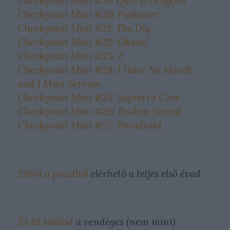
Checkpoint Mini #19: Quiz & Dragons
Checkpoint Mini #20: Pushover
Checkpoint Mini #21: The Dig
Checkpoint Mini #22: Ōkami
Checkpoint Mini #23: Z
Checkpoint Mini #24: I Have No Mouth,
and I Must Scream
Checkpoint Mini #25: Septerra Core
Checkpoint Mini #26: Broken Sword
Checkpoint Mini #27: Paradroid
Ebből a posztból
elérhető a teljes első évad
És itt találod
a vendéges (nem mini)