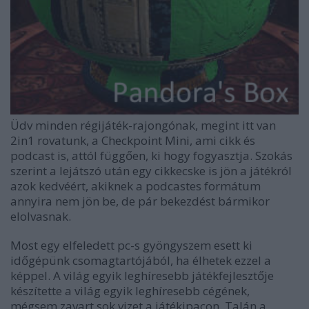
Üdv minden régijáték-rajongónak, megint itt van
2in1 rovatunk, a Checkpoint Mini, ami cikk és
podcast is, attól függően, ki hogy fogyasztja. Szokás
szerint a lejátszó után egy cikkecske is jön a játékról
azok kedvéért, akiknek a podcastes formátum
annyira nem jön be, de pár bekezdést bármikor
elolvasnak.
Most egy elfeledett pc-s gyöngyszem esett ki
időgépünk csomagtartójából, ha élhetek ezzel a
képpel. A világ egyik leghíresebb játékfejlesztője
készítette a világ egyik leghíresebb cégének,
mégsem zavart sok vizet a játékipacon. Talán a