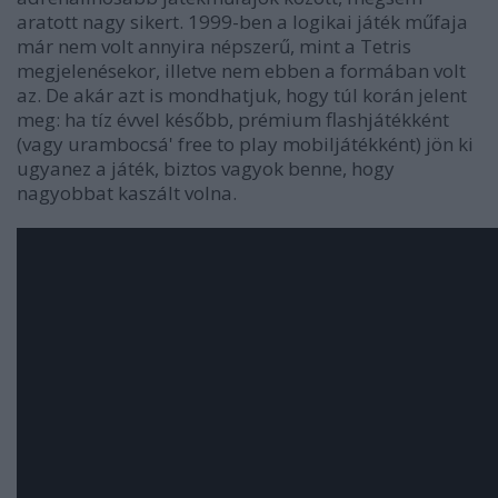
aratott nagy sikert. 1999-ben a logikai játék műfaja
már nem volt annyira népszerű, mint a Tetris
megjelenésekor, illetve nem ebben a formában volt
az. De akár azt is mondhatjuk, hogy túl korán jelent
meg: ha tíz évvel később, prémium flashjátékként
(vagy urambocsá' free to play mobiljátékként) jön ki
ugyanez a játék, biztos vagyok benne, hogy
nagyobbat kaszált volna.