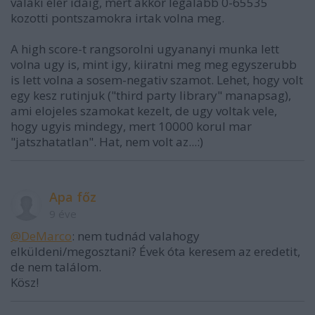
valaki eler idaig, mert akkor legalabb 0-65535
kozotti pontszamokra irtak volna meg.
A high score-t rangsorolni ugyananyi munka lett
volna ugy is, mint igy, kiiratni meg meg egyszerubb
is lett volna a sosem-negativ szamot. Lehet, hogy volt
egy kesz rutinjuk ("third party library" manapsag),
ami elojeles szamokat kezelt, de ugy voltak vele,
hogy ugyis mindegy, mert 10000 korul mar
"jatszhatatlan". Hat, nem volt az...:)
Apa főz
9 éve
@DeMarco
: nem tudnád valahogy
elküldeni/megosztani? Évek óta keresem az eredetit,
de nem találom.
Kösz!