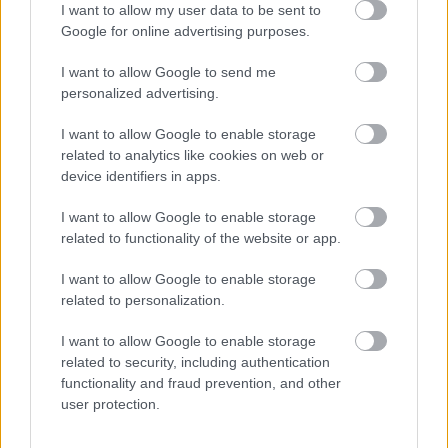
I want to allow my user data to be sent to
A hozzászóláshoz be kell lépned!
Google for online advertising purposes.
I want to allow Google to send me
personalized advertising.
I want to allow Google to enable storage
related to analytics like cookies on web or
device identifiers in apps.
I want to allow Google to enable storage
VAGY
related to functionality of the website or app.
I want to allow Google to enable storage
related to personalization.
I want to allow Google to enable storage
-Szűcs Gyula-
related to security, including authentication
functionality and fraud prevention, and other
9 éve
user protection.
Volt a Tetrisnek egy orosz koppintàsa is, ami a
kitalálóját tekintve elég nagy szemétség màr