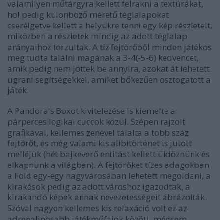
valamilyen műtárgyra kellett felrakni a textúrákat,
hol pedig különböző méretű téglalapokat
cserélgetve kellett a helyükre tenni egy kép részleteit,
miközben a részletek mindig az adott téglalap
arányaihoz torzultak. A tíz fejtörőből minden játékos
meg tudta találni magának a 3-4(-5-6) kedvencet,
amik pedig nem jöttek be annyira, azokat át lehetett
ugrani segítségekkel, amiket bőkezűen osztogatott a
játék.
A Pandora's Boxot kivitelezése is kiemelte a
párperces logikai cuccok közül. Szépen rajzolt
grafikával, kellemes zenével tálalta a több száz
fejtörőt, és még valami kis alibitörténet is jutott
melléjük (hét bajkeverő entitást kellett üldöznünk és
elkapnunk a világban). A fejtörőket tízes adagokban
a Föld egy-egy nagyvárosában lehetett megoldani, a
kirakósok pedig az adott városhoz igazodtak, a
kirakandó képek annak nevezetességeit ábrázolták.
Szóval nagyon kellemes kis relaxáció volt ez az
adrenalinosabb játékműfajok között, mégsem