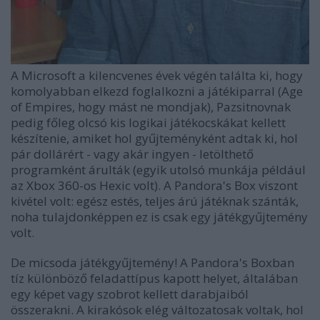
A Microsoft a kilencvenes évek végén találta ki, hogy
komolyabban elkezd foglalkozni a játékiparral (Age
of Empires, hogy mást ne mondjak), Pazsitnovnak
pedig főleg olcsó kis logikai játékocskákat kellett
készítenie, amiket hol gyűjteményként adtak ki, hol
pár dollárért - vagy akár ingyen - letölthető
programként árulták (egyik utolsó munkája például
az Xbox 360-os Hexic volt). A Pandora's Box viszont
kivétel volt: egész estés, teljes árú játéknak szánták,
noha tulajdonképpen ez is csak egy játékgyűjtemény
volt.
De micsoda játékgyűjtemény! A Pandora's Boxban
tíz különböző feladattípus kapott helyet, általában
egy képet vagy szobrot kellett darabjaiból
összerakni. A kirakósok elég változatosak voltak, hol