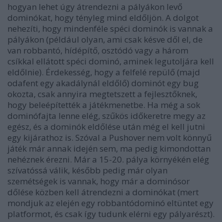
hogyan lehet úgy átrendezni a pályákon levő
dominókat, hogy tényleg mind eldőljön. A dolgot
nehezíti, hogy mindenféle spéci dominók is vannak a
pályákon (például olyan, ami csak késve dől el, de
van robbantó, hídépítő, osztódó vagy a három
csíkkal ellátott spéci dominó, aminek legutoljára kell
eldőlnie). Érdekesség, hogy a felfelé repülő (majd
odafent egy akadálynál eldőlő) dominót egy bug
okozta, csak annyira megtetszett a fejlesztőknek,
hogy beleépítették a játékmenetbe. Ha még a sok
dominófajta lenne elég, szűkös időkeretre megy az
egész, és a dominók eldőlése után még el kell jutni
egy kijárathoz is. Szóval a Pushover nem volt könnyű
játék már annak idején sem, ma pedig kimondottan
nehéznek érezni. Már a 15-20. pálya környékén elég
szívatóssá válik, később pedig már olyan
szemétségek is vannak, hogy már a dominósor
dőlése közben kell átrendezni a dominókat (mert
mondjuk az elején egy robbantódominó eltüntet egy
platformot, és csak így tudunk elérni egy pályarészt).