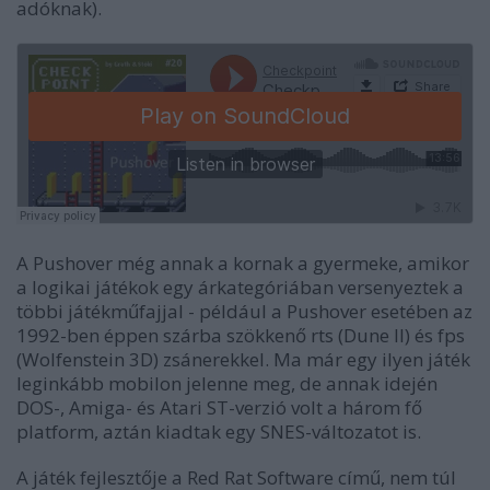
adóknak).
A Pushover még annak a kornak a gyermeke, amikor
a logikai játékok egy árkategóriában versenyeztek a
többi játékműfajjal - például a Pushover esetében az
1992-ben éppen szárba szökkenő rts (Dune II) és fps
(Wolfenstein 3D) zsánerekkel. Ma már egy ilyen játék
leginkább mobilon jelenne meg, de annak idején
DOS-, Amiga- és Atari ST-verzió volt a három fő
platform, aztán kiadtak egy SNES-változatot is.
A játék fejlesztője a Red Rat Software című, nem túl