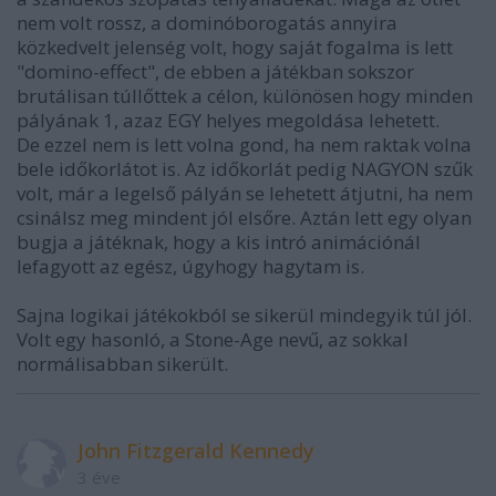
nem volt rossz, a dominóborogatás annyira
közkedvelt jelenség volt, hogy saját fogalma is lett
"domino-effect", de ebben a játékban sokszor
brutálisan túllőttek a célon, különösen hogy minden
pályának 1, azaz EGY helyes megoldása lehetett.
De ezzel nem is lett volna gond, ha nem raktak volna
bele időkorlátot is. Az időkorlát pedig NAGYON szűk
volt, már a legelső pályán se lehetett átjutni, ha nem
csinálsz meg mindent jól elsőre. Aztán lett egy olyan
bugja a játéknak, hogy a kis intró animációnál
lefagyott az egész, úgyhogy hagytam is.
Sajna logikai játékokból se sikerül mindegyik túl jól.
Volt egy hasonló, a Stone-Age nevű, az sokkal
normálisabban sikerült.
John Fitzgerald Kennedy
3 éve