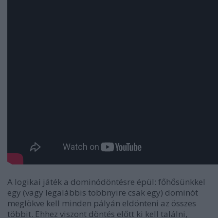
A logikai játék a dominódöntésre épül: főhősünkkel
egy (vagy legalábbis többnyire csak egy) dominót
meglökve kell minden pályán eldönteni az összes
többit. Ehhez viszont döntés előtt ki kell találni,