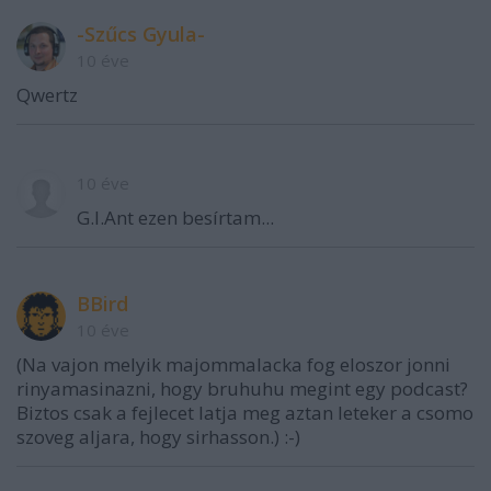
-Szűcs Gyula-
10 éve
Qwertz
10 éve
G.I.Ant ezen besírtam...
BBird
10 éve
(Na vajon melyik majommalacka fog eloszor jonni
rinyamasinazni, hogy bruhuhu megint egy podcast?
Biztos csak a fejlecet latja meg aztan leteker a csomo
szoveg aljara, hogy sirhasson.) :-)