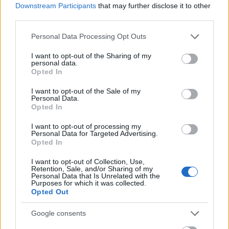
Downstream Participants
that may further disclose it to other
Checkpoint Mini #14: Street Fighter II
third parties.
Checkpoint Mini #15: Pang
Please note that this website/app uses one or more Google
Personal Data Processing Opt Outs
Checkpoint Mini #16: Gobliiins
services and may gather and store information including but
Checkpoint Mini #17: Dark Sun
not limited to your visit or usage behaviour. You may click to
I want to opt-out of the Sharing of my
personal data.
Checkpoint Mini #18: Metal Slug
grant or deny consent to Google and its third-party tags to
Opted In
use your data for below specified purposes in below Google
Checkpoint Mini #19: Quiz & Dragons
consent section.
I want to opt-out of the Sale of my
Personal Data.
Opted In
I want to opt-out of processing my
Ebből a posztból
elérhető a teljes első évad
Personal Data for Targeted Advertising.
Opted In
I want to opt-out of Collection, Use,
Retention, Sale, and/or Sharing of my
És itt találod
a vendéges (nem mini)
Personal Data that Is Unrelated with the
Purposes for which it was collected.
Checkpoint adásokat
Opted Out
Google consents