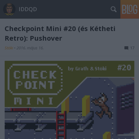
IDDQD
Checkpoint Mini #20 (és Kétheti
Retro): Pushover
Stöki
•
2016. május 16.
17