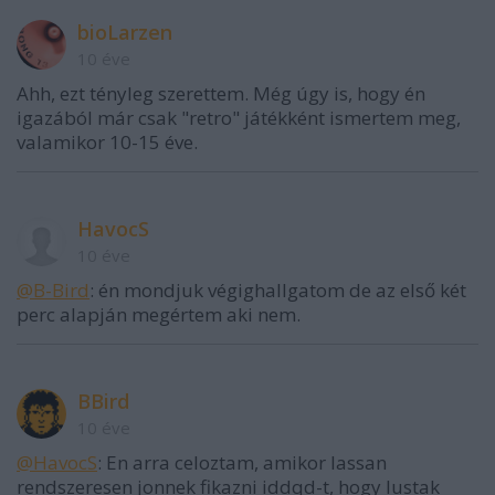
bioLarzen
10 éve
Ahh, ezt tényleg szerettem. Még úgy is, hogy én
igazából már csak "retro" játékként ismertem meg,
valamikor 10-15 éve.
HavocS
10 éve
@B-Bird
: én mondjuk végighallgatom de az első két
perc alapján megértem aki nem.
BBird
10 éve
@HavocS
: En arra celoztam, amikor lassan
rendszeresen jonnek fikazni iddqd-t, hogy lustak