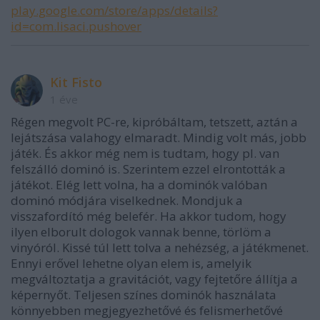
play.google.com/store/apps/details?
id=com.lisaci.pushover
Kit Fisto
1 éve
Régen megvolt PC-re, kipróbáltam, tetszett, aztán a
lejátszása valahogy elmaradt. Mindig volt más, jobb
játék. És akkor még nem is tudtam, hogy pl. van
felszálló dominó is. Szerintem ezzel elrontották a
játékot. Elég lett volna, ha a dominók valóban
dominó módjára viselkednek. Mondjuk a
visszafordító még belefér. Ha akkor tudom, hogy
ilyen elborult dologok vannak benne, törlöm a
vinyóról. Kissé túl lett tolva a nehézség, a játékmenet.
Ennyi erővel lehetne olyan elem is, amelyik
megváltoztatja a gravitációt, vagy fejtetőre állítja a
képernyőt. Teljesen színes dominók használata
könnyebben megjegyezhetővé és felismerhetővé