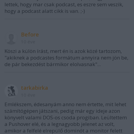
lettek, hogy mar csak podcast, es eszre sem veszik,
hogy a podcast alatt cikk is van. ;-)
Before
10 éve
Köszi a külön írást, mert én is azok közé tartozom,
"akiknek a podcastes formátum annyira nem jön be,
de pár bekezdést bármikor elolvasnak"...
tarkabirka
10 éve
Emlékszem, édesanyám anno nem értette, mit lehet
számítógépen játszani, pedig már egy ideje azon
könyvelt valami DOS-os csoda progiban. Leültettem
a Pushover elé, és a legnagyobb jelenet az volt,
amikor a felfelé elrepülő dominót a monitor felett