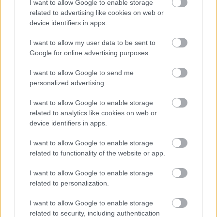
I want to allow Google to enable storage
related to advertising like cookies on web or
device identifiers in apps.
Címkék:
retro
podcast
checkpoint mini
pushover
I want to allow my user data to be sent to
Google for online advertising purposes.
I want to allow Google to send me
Ajánlott bejegyzések:
personalized advertising.
I want to allow Google to enable storage
related to analytics like cookies on web or
Checkpoint Mini #285: Lady Tut
device identifiers in apps.
I want to allow Google to enable storage
related to functionality of the website or app.
Checkpoint Mini #284: Chuckie Egg (+ a
10 legjobb játék, aminek étel van a
I want to allow Google to enable storage
címében)
related to personalization.
I want to allow Google to enable storage
Checkpoint Mini #283: Drowned God:
related to security, including authentication