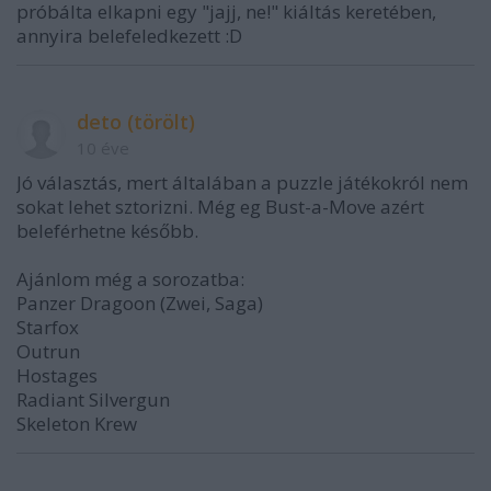
próbálta elkapni egy "jajj, ne!" kiáltás keretében,
annyira belefeledkezett :D
deto (törölt)
10 éve
Jó választás, mert általában a puzzle játékokról nem
sokat lehet sztorizni. Még eg Bust-a-Move azért
beleférhetne később.
Ajánlom még a sorozatba:
Panzer Dragoon (Zwei, Saga)
Starfox
Outrun
Hostages
Radiant Silvergun
Skeleton Krew