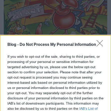
Blog -
Do Not Process My Personal Information
If you wish to opt-out of the sale, sharing to third parties, or
processing of your personal or sensitive information for
targeted advertising by us, please use the below opt-out
section to confirm your selection. Please note that after your
opt-out request is processed you may continue seeing
interest-based ads based on personal information utilized by
A második évad korábbi adásai:
us or personal information disclosed to third parties prior to
your opt-out. You may separately opt-out of the further
Checkpoint Mini #11: Jagged Alliance 2
disclosure of your personal information by third parties on the
Checkpoint Mini #12: Katakis
IAB’s list of downstream participants. This information may
also be disclosed by us to third parties on the
IAB’s List of
Checkpoint Mini #13: The Horde