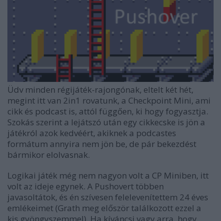
Üdv minden régijáték-rajongónak, eltelt két hét,
megint itt van 2in1 rovatunk, a Checkpoint Mini, ami
cikk és podcast is, attól függően, ki hogy fogyasztja.
Szokás szerint a lejátszó után egy cikkecske is jön a
játékról azok kedvéért, akiknek a podcastes
formátum annyira nem jön be, de pár bekezdést
bármikor elolvasnak.
Logikai játék még nem nagyon volt a CP Miniben, itt
volt az ideje egynek. A Pushovert többen
javasoltátok, és én szívesen felelevenítettem 24 éves
emlékeimet (Grath meg először találkozott ezzel a
kis gyöngyszemmel). Ha kíváncsi vagy arra, hogy