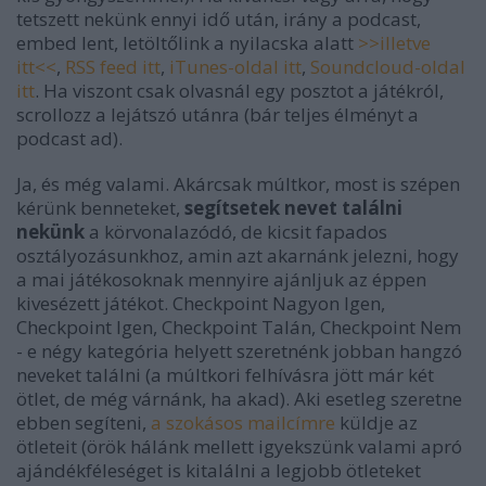
tetszett nekünk ennyi idő után, irány a podcast,
embed lent, letöltőlink a nyilacska alatt
>>illetve
itt<<
,
RSS feed itt
,
iTunes-oldal itt
,
Soundcloud-oldal
itt
. Ha viszont csak olvasnál egy posztot a játékról,
scrollozz a lejátszó utánra (bár teljes élményt a
podcast ad).
Ja, és még valami. Akárcsak múltkor, most is szépen
kérünk benneteket,
segítsetek nevet találni
nekünk
a körvonalazódó, de kicsit fapados
osztályozásunkhoz, amin azt akarnánk jelezni, hogy
a mai játékosoknak mennyire ajánljuk az éppen
kivesézett játékot. Checkpoint Nagyon Igen,
Checkpoint Igen, Checkpoint Talán, Checkpoint Nem
- e négy kategória helyett szeretnénk jobban hangzó
neveket találni (a múltkori felhívásra jött már két
ötlet, de még várnánk, ha akad). Aki esetleg szeretne
ebben segíteni,
a szokásos mailcímre
küldje az
ötleteit (örök hálánk mellett igyekszünk valami apró
ajándékféleséget is kitalálni a legjobb ötleteket