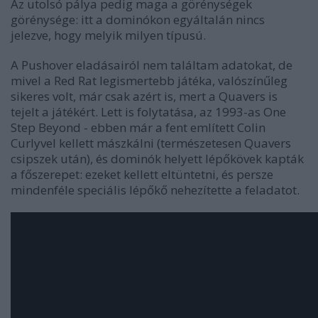
Az utolsó pálya pedig maga a görénységek
görénysége: itt a dominókon egyáltalán nincs
jelezve, hogy melyik milyen típusú.
A Pushover eladásairól nem találtam adatokat, de
mivel a Red Rat legismertebb játéka, valószínűleg
sikeres volt, már csak azért is, mert a Quavers is
tejelt a játékért. Lett is folytatása, az 1993-as One
Step Beyond - ebben már a fent említett Colin
Curlyvel kellett mászkálni (természetesen Quavers
csipszek után), és dominók helyett lépőkövek kapták
a főszerepet: ezeket kellett eltüntetni, és persze
mindenféle speciális lépőkő nehezítette a feladatot.