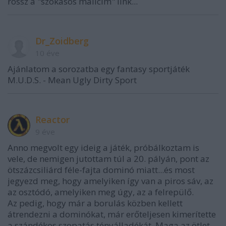
rossz a "szokasos mailcim" link...
Dr_Zoidberg
10 éve
Ajánlatom a sorozatba egy fantasy sportjáték
M.U.D.S. - Mean Ugly Dirty Sport
Reactor
9 éve
Anno megvolt egy ideig a játék, próbálkoztam is
vele, de nemigen jutottam túl a 20. pályán, pont az
ötszázcsiliárd féle-fajta dominó miatt...és most
jegyezd meg, hogy amelyiken így van a piros sáv, az
az osztódó, amelyiken meg úgy, az a felrepülő.
Az pedig, hogy már a borulás közben kellett
átrendezni a dominókat, már erőteljesen kimerítette
a szándékos szopatás tényálladékát. Maga az ötlet