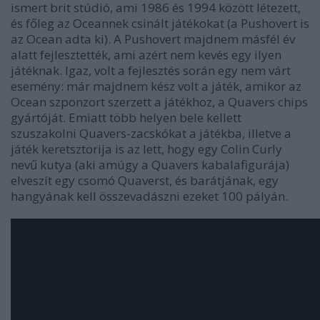
ismert brit stúdió, ami 1986 és 1994 között létezett,
és főleg az Oceannek csinált játékokat (a Pushovert is
az Ocean adta ki). A Pushovert majdnem másfél év
alatt fejlesztették, ami azért nem kevés egy ilyen
játéknak. Igaz, volt a fejlesztés során egy nem várt
esemény: már majdnem kész volt a játék, amikor az
Ocean szponzort szerzett a játékhoz, a Quavers chips
gyártóját. Emiatt több helyen bele kellett
szuszakolni Quavers-zacskókat a játékba, illetve a
játék keretsztorija is az lett, hogy egy Colin Curly
nevű kutya (aki amúgy a Quavers kabalafigurája)
elveszít egy csomó Quaverst, és barátjának, egy
hangyának kell összevadászni ezeket 100 pályán.