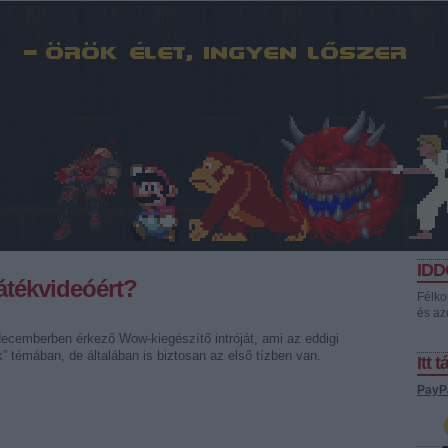
ID
játékvideóért?
Félko
és az
ecemberben érkező Wow-kiegészítő intróját, ami az eddigi
k” témában, de általában is biztosan az első tízben van.
Itt 
PayP