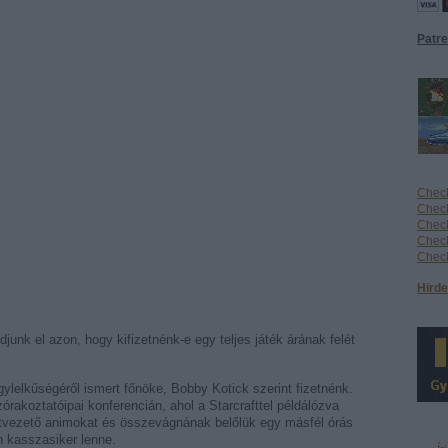
Patr
Check
Check
Check
Check
Check
Hirde
junk el azon, hogy kifizetnénk-e egy teljes játék árának felét
lelkűségéről ismert főnöke, Bobby Kotick szerint fizetnénk.
órakoztatóipai konferencián, ahol a Starcrafttel példálózva
átvezető animokat és összevágnának belőlük egy másfél órás
an kasszasiker lenne.