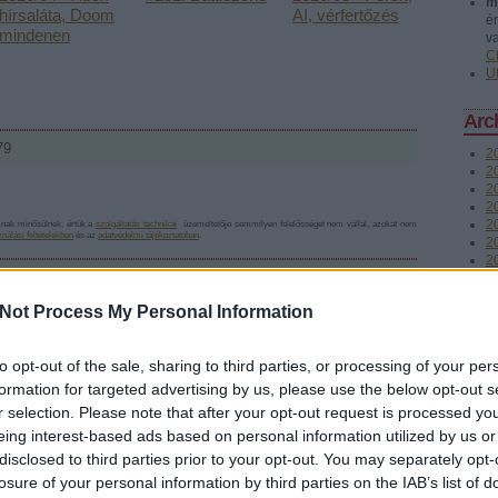
m
hírsaláta, Doom
AI, vérfertőzés
é
mindenen
v
C
U
Arc
79
2
20
2
2
20
mnak minősülnek, értük a
szolgáltatás technikai
üzemeltetője semmilyen felelősséget nem vállal, azokat nem
nálási feltételekben
és az
adatvédelmi tájékoztatóban
.
2
2
2
2
Not Process My Personal Information
2
2
Válasz erre
T
to opt-out of the sale, sharing to third parties, or processing of your per
formation for targeted advertising by us, please use the below opt-out s
Fee
m. Elmehetne politikusnak.
r selection. Please note that after your opt-out request is processed y
R
eing interest-based ads based on personal information utilized by us or
b
Válasz erre
disclosed to third parties prior to your opt-out. You may separately opt-
A
losure of your personal information by third parties on the IAB’s list of
b