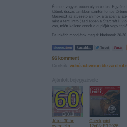
Én nem vagyok ebben olyan biztos. Egyrészt 
kötnek össze, amikben szintén fontos történése
Másrészt az átvezető animok általában a játé
mint a fenti intro (lásd éppen a Starcraft II 
van, miért kellene ennek a dupláját vagy tripl
De inkább mondjátok meg ti: kiadnátok 20-30 d
96
komment
Címkék:
videó
activision blizzard
robe
Ajánlott bejegyzések:
Július 30-án
Checkpoint
gyere el a
12x03: E3 2026