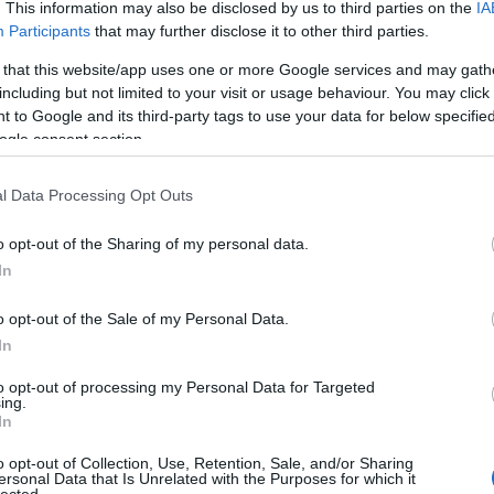
. This information may also be disclosed by us to third parties on the
IA
Participants
that may further disclose it to other third parties.
Válasz erre
 that this website/app uses one or more Google services and may gath
including but not limited to your visit or usage behaviour. You may click 
7:48
 to Google and its third-party tags to use your data for below specifi
ogle consent section.
Válasz erre
l Data Processing Opt Outs
jelenésekor az rpg-s partimban egyöntetű vélemény volt,
ani: a Blizzard videókért.
o opt-out of the Sharing of my personal data.
t tett a játékaiba, amit még később is szívesen megnéz az
In
at, és nem lépem át az átvezetőket; a Diablo 2 intorját
o opt-out of the Sale of my Personal Data.
. Ott megveszik a márkát. Magyarországon a játékért sem
szen itthon lopni divat.
In
Válasz erre
to opt-out of processing my Personal Data for Targeted
ing.
In
ell gondolkozni. Ott megveszik a márkát."
o opt-out of Collection, Use, Retention, Sale, and/or Sharing
ersonal Data that Is Unrelated with the Purposes for which it
lected.