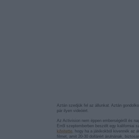
Aztán szedjük fel az állunkat. Aztán gondolkod
pár ilyen videóért.
Az Activision nem éppen emberségéről és nagy
Erről szeptemberben beszélt egy kaliforniai sz
kifejtette
, hogy ha a játékokból kivennék az 
filmet, amit 20-30 dollárért árulnának, biztos