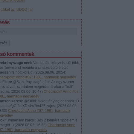
j nekünk levelet!
j cikket az IDDQD-ra!
esés
lsó kommentek
zekrényszagú néni:
Van belőle könyv is, sőt több,
ue Townsend megírta a címszereplő életét
észen felnőtt koráig.
(
2026.08.06. 20:54
)
heckpoint Anno #07: 1981, harmadik negyedév
t Fisto:
@Szekrényszagú néni: Az egy szuper
rozat volt, szerintem megérdemli akár a "kult"
lzőt is.
(
2026.08.06. 16:47
)
Checkpoint Anno #07:
981, harmadik negyedév
anson karcsi:
@Stöki: akkor tényleg odabasz :D
outu.be/gCI2alXDz4w?t=425 zajos.
(
2026.08.03.
0:32
)
Checkpoint Anno #07: 1981, harmadik
egyedév
öki:
@manson karcsi: Úgy 2 tonnára tippelem a
megét. :)
(
2026.08.03. 16:33
)
Checkpoint Anno
07: 1981, harmadik negyedév