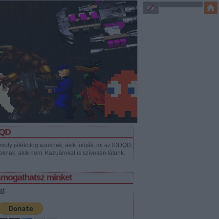
DQD
moly játékblog azoknak, akik tudják, mi az IDDQD,
oknak, akik nem. Kazuárokat is szívesen látunk.
támogathatsz minket
al
: