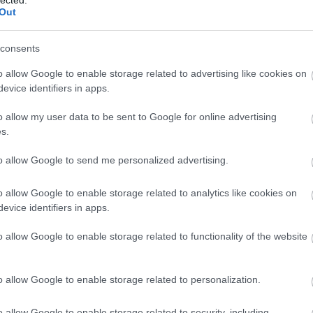
agyar lakosság jelentős része; akik úgy érzik, hogy nem kell
Out
 eseményeket, hogy állandóan azokra hivatkozzanak és ezzel
zolást."
consents
Válasz erre
o allow Google to enable storage related to advertising like cookies on
evice identifiers in apps.
ól az kimaradt, hogy az a rész ALLwares-nek szólt inkább...
o allow my user data to be sent to Google for online advertising
nz", csak részben igaz. Viszonyítsd egy frissen kijött játék
s.
tve mozijegyet vehetsz rajta, illetve egy átlag srác heti
yanennek a magyar árértékével... És most nem panaszkodni
plán csak ez van.
to allow Google to send me personalized advertising.
Válasz erre
o allow Google to enable storage related to analytics like cookies on
evice identifiers in apps.
k meg (ha egyaltalan). Nem hinnem, hogy megerne. Nem
asfel ora. Plusz a legtobb esetben csak felmesz a youtube-ra,
olgozom, es bar megtehetnem, akkor sem fizetnem ki. Ahogy
o allow Google to enable storage related to functionality of the website
szem meg, mert a vege ugyanaz. Marmint a jatek. Ha fanatikus
rcraft CGI mozira beulnek. A Beowulf is tetszett, de azt sem
meg egy igazi diszf@sz. Valaki elb@szhatna mar egy
o allow Google to enable storage related to personalization.
Válasz erre
o allow Google to enable storage related to security, including