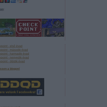
eon
:
point - első évad
point - második évad
point - harmadik évad
point - negyedik évad
point - ötödik évad
ssen a blogon!