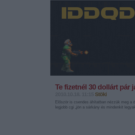
Te fizetnél 30 dollárt pár 
2010.10.18. 11:15
Stöki
Először is csendes áhítatban nézzük meg a d
legjobb cgi „jön a sárkány és mindenkit legya