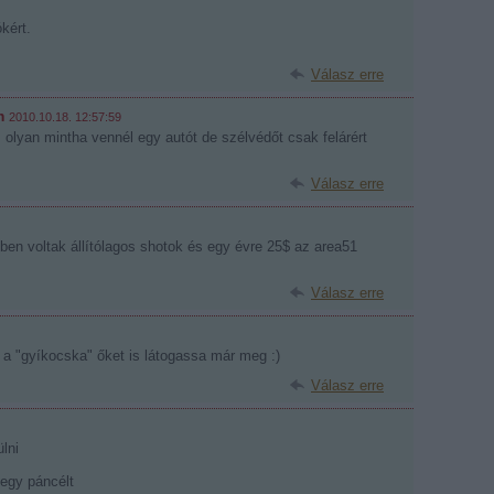
kért.
Válasz erre
m
2010.10.18. 12:57:59
olyan mintha vennél egy autót de szélvédőt csak felárért
Válasz erre
ben voltak állítólagos shotok és egy évre 25$ az area51
Válasz erre
 "gyíkocska" őket is látogassa már meg :)
Válasz erre
lni
 egy páncélt