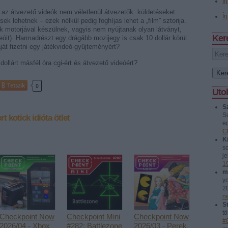
Ír
az átvezető videók nem véletlenül átvezetők: küldetéseket
Ír
k lehetnek – ezek nélkül pedig foghíjas lehet a „film” sztorija.
k motorjával készülnek, vagyis nem nyújtanak olyan látványt,
Ker
videóit). Harmadrészt egy drágább mozijegy is csak 10 dollár körül
áját fizetni egy játékvideó-gyűjteményért?
ollárt másfél óra cgi-ért és átvezető videóért?
Tetszik
0
Uto
S
S
rt kotick
idióta ötlet
eg
C
Ki
so
je
1
m
y
2
n
St
tö
Checkpoint Now
Checkpoint Mini
Checkpoint Now
#
2026/04 - Xbox
#282: Battlezone
2026/03 - Perek,