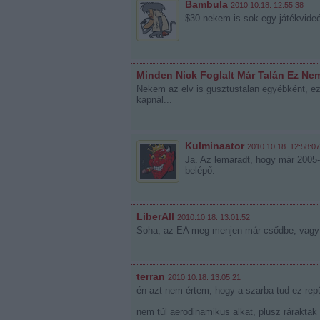
Bambula
2010.10.18. 12:55:38
$30 nekem is sok egy játékvideó
Minden Nick Foglalt Már Talán Ez Ne
Nekem az elv is gusztustalan egyébként, ez 
kapnál...
Kulminaator
2010.10.18. 12:58:07
Ja. Az lemaradt, hogy már 2005-
belépő.
LiberAll
2010.10.18. 13:01:52
Soha, az EA meg menjen már csődbe, vagy a
terran
2010.10.18. 13:05:21
én azt nem értem, hogy a szarba tud ez repü
nem túl aerodinamikus alkat, plusz ráraktak