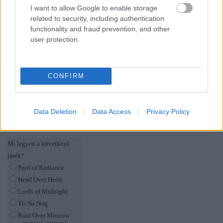
I want to allow Google to enable storage
related to security, including authentication
functionality and fraud prevention, and other
És ha már így belejöttem a linkelésbe:
még több
user protection.
Larry-zene
, eredeti
Larry-dizájndokumentumok
,
rajongói oldal
egy
,
kettő
,
három
,
négy
,
Larry 2 leírás
a CoV-ban
(a 19. oldaltól),
Larry 3 leírás a CoV-ban
(a
CONFIRM
18. oldaltól), végül a kipróbálható játékok:
Softporn
Adventure
,
Larry 1
,
Larry 1 remake
,
Larry 2
,
Larry 3
,
Larry 5
,
Larry 6
. A szavazásban ezúttal háromszavas
című 8-bites klasszikusok vannak, mert olyan
Data Deletion
Data Access
Privacy Policy
kedvem van.
Mi legyen a következő
játék?
Pool of Radiance
Head Over Heels
Lords of Midnight
Tir Na Nog
Raid Over Moscow