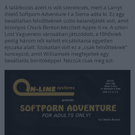
A találkozás azért is volt szerencsés, mert a Larryt
ihlető Softporn Adventure-t a Sierra adta ki. Ez egy
bevállaltan felnőtteknek szóló kalandjáték volt, amit
bizonyos Chuck Benton készített Apple-II-re. A sztori
Lost Vagueness városában játszódott, a főhősnek
pedig három nőt kellett elcsábítania egyetlen
éjszaka alatt. Szokatlan volt ez a „csak felnőtteknek”
koncepció, amit Williamsék megfejeltek egy
bevállalós borítóképpel. Nézzük csak meg ezt: