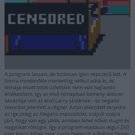
A program lassan, de biztosan igen népszerű lett. A
Sierra mindenféle marketing nélkül adta ki, és
témája miatt több üzletlánc nem volt hajlandó
értékesíteni, így az első hónapban kemény kétezer
vásárlója volt az első Larry-játéknak – ez negatív
rekordot jelentett a cégnél. Aztán elkezdett terjedni
az ige (meg az illegális másolatok), szájról szájra
járt, hogy van egy játék, amiben lehet nőket dugni és
nagyokat röhögni. Így a program eladásai végül 250
ezer körül álltak meg, Larry bekerült a Rolling Stone-