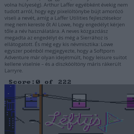
volna hülyeség). Arthur Laffer egyébként évekig nem
tudott arról, hogy egy pixelöltönybe bújt amorózó
viseli a nevét, amíg a Laffer Utilities fejlesztésekor
meg nem kereste őt Al Lowe, hogy engedélyt kérjen
tőle a név használatára. A neves közgazdász
megadta az engedélyt és még a Sierrához is
ellátogatott. És még egy kis névmisztika: Lowe
egyszer poénból megjegyezte, hogy a Softporn
Adventure már olyan idejétmúlt, hogy leisure suitot
kellene viselnie – és a diszkóöltöny máris rákerült
Larryre.