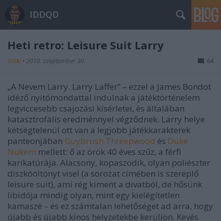
IDDQD
Heti retro: Leisure Suit Larry
Stöki
•
2010. szeptember 30.
64
„A Nevem Larry. Larry Laffer” – ezzel a James Bondot
idéző nyitómondattal indulnak a játéktörténelem
legviccesebb csajozási kísérletei, és általában
katasztrofális eredménnyel végződnek. Larry helye
kétségtelenül ott van a legjobb játékkarakterek
panteonjában
Guybrush Threepwood
és
Duke
Nukem
mellett: ő az örök 40 éves szűz, a férfi
karikatúrája. Alacsony, kopaszodik, olyan poliészter
diszkóöltönyt visel (a sorozat címében is szereplő
leisure suit), ami rég kiment a divatból, de hősünk
libidója mindig olyan, mint egy kielégítetlen
kamaszé – és ez számtalan lehetőséget ad arra, hogy
újabb és újabb kínos helyzetekbe kerüljön. Kevés