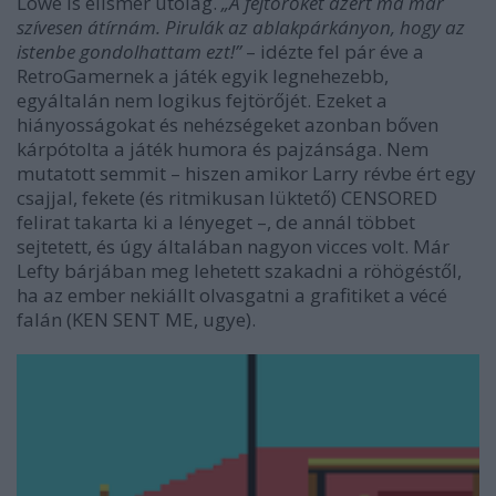
Lowe is elismer utólag.
„A fejtörőket azért ma már
szívesen átírnám. Pirulák az ablakpárkányon, hogy az
istenbe gondolhattam ezt!”
– idézte fel pár éve a
RetroGamernek a játék egyik legnehezebb,
egyáltalán nem logikus fejtörőjét. Ezeket a
hiányosságokat és nehézségeket azonban bőven
kárpótolta a játék humora és pajzánsága. Nem
mutatott semmit – hiszen amikor Larry révbe ért egy
csajjal, fekete (és ritmikusan lüktető) CENSORED
felirat takarta ki a lényeget –, de annál többet
sejtetett, és úgy általában nagyon vicces volt. Már
Lefty bárjában meg lehetett szakadni a röhögéstől,
ha az ember nekiállt olvasgatni a grafitiket a vécé
falán (KEN SENT ME, ugye).