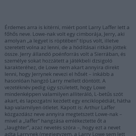
Érdemes arra is kitérni, miért pont Larry Laffer lett a
főhős neve. Lowe-nak volt egy cimborája, Jerry, aki
amolyan „a legyet is röptében” típus volt, illetve
szeretett volna az lenni, de a hódításai ritkán jöttek
össze. Jerry állandó poénforrás volt a Sierrában, és
személye sokat hozzátett a játékbeli dzsigoló
karakteréhez, de Lowe nem akart annyira direkt
lenni, hogy Jerrynek nevezi el hősét – inkább a
hasonlóan hangzó Larry mellett döntött. A
vezetéknév pedig úgy született, hogy Lowe
mindenképpen valamilyen alliteráló, L-betűs szót
akart, és lapozgatni kezdett egy enciklopédiát, hátha
kap valamilyen ötletet. Kapott is: Arthur Laffer
közgazdász neve annyira megtetszett Lowe-nak –
mivel a „laffer” hangzása emlékeztette őt a
„laughter”, azaz nevetés szóra –, hogy ezt a nevet
adta Larrynek (megjegyzem, a Larry Lowe sem lett