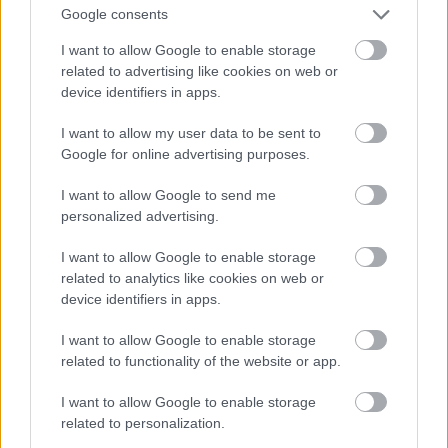
Larry főszereplésével készültek kisebb marhaságok
Google consents
(például az említett Laffer Utilities, ami egy Norton
I want to allow Google to enable storage
Commander-paródia volt), 2004-ben és 2009-ben
related to advertising like cookies on web or
pedig kijött két újabb, Lowe közreműködése nélkül,
device identifiers in apps.
a Vivendi nyomására készített Larry-játék, de az
előbbiekről jelentéktelenségük, utóbbiakról pedig
I want to allow my user data to be sent to
borzalmas színvonaluk miatt hadd ne essen itt szó.
Google for online advertising purposes.
Lowe egyébként a távozása után visszavonult a
játékfejlesztéstől, bár később volt még egy
I want to allow Google to send me
fellángolása az iBase Entertainment nevű cégnél, de
personalized advertising.
az ott fejlesztett Sam Suede 2006 óta tetszhalott
állapotban van. Lowe ma éli a gazdag nyugdíjasok
I want to allow Google to enable storage
életét, golfozik, szaxofonozik a bandájában és vicc-
related to analytics like cookies on web or
hírlevelet szerkeszt. Érdemes megnézni a
device identifiers in apps.
weboldalát
, elképesztő mennyiségű Larry-
vonatkozású és egyéb marhaságot lehet találni rajta.
I want to allow Google to enable storage
Többek között a Larry főcímzenéjének
kottáját
– ezt
related to functionality of the website or app.
a zenét ugyanis ő szerezte, ti pedig
I want to allow Google to enable storage
meghallgathatjátok a lenti lejátszóban (ez a Larry 7-
related to personalization.
beli verzió).