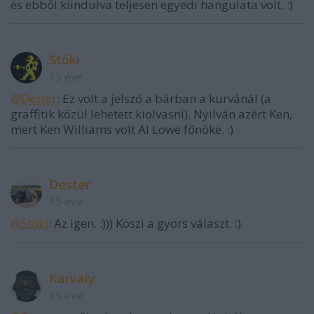
és ebből kiindulva teljesen egyedi hangulata volt. :)
Stöki
15 éve
@Dester
: Ez volt a jelszó a bárban a kurvánál (a
graffitik közül lehetett kiolvasni). Nyilván azért Ken,
mert Ken Williams volt Al Lowe főnöke. :)
Dester
15 éve
@Stöki
: Az igen. :))) Köszi a gyors választ. :)
Karvaly
15 éve