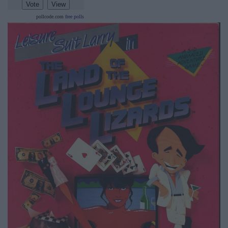
pollcode.com
free polls