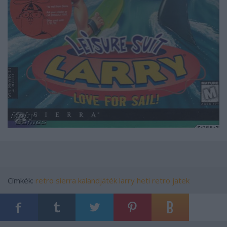
Címkék:
retro
sierra
kalandjáték
larry
heti retro jatek