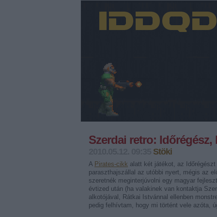
Szerdai retro: Időrégész
2010.05.12. 09:35
Stöki
A
Pirates-cikk
alatt két játékot, az Időrégész
paraszthajszállal az utóbbi nyert, mégis az e
szeretnék meginterjúvolni egy magyar fejlesz
évtized után (ha valakinek van kontaktja Sze
alkotójával, Rátkai Istvánnal ellenben monst
pedig felhívtam, hogy mi történt vele azóta,