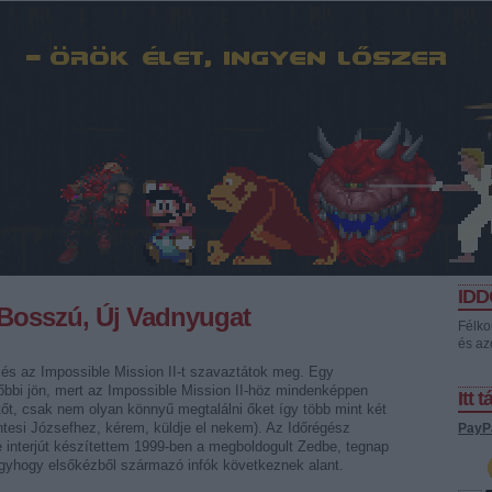
ID
, Bosszú, Új Vadnyugat
Félko
és az
t és az Impossible Mission II-t szavaztátok meg. Egy
lőbbi jön, mert az Impossible Mission II-höz mindenképpen
Itt 
tőt, csak nem olyan könnyű megtalálni őket így több mint két
ntesi Józsefhez, kérem, küldje el nekem). Az Időrégész
PayP
re interjút készítettem 1999-ben a megboldogult Zedbe, tegnap
 úgyhogy elsőkézből származó infók következnek alant.