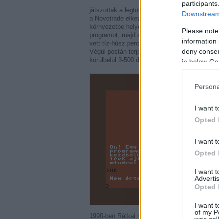
participants
játszottak a legtöbben, mégis ezt adták el a
Downstream 
a Novotrade elkezdett kötekedni István követk
környezetbe helyezett nindzsás-szamurájos szt
Please note
programot, majd a sci-fi világban játszódó két
information 
vett tíz-húsz perces demókazettákat, aztán ot
deny consent
Végül postán terjesztette a programokat, meg
körülbelül 3-500 darab kelt el így, de még ez 
in below Go
Persona
I want t
Opted 
I want t
Opted 
I want 
Advertis
Opted 
I want t
of my P
1990-ben Rátkai még ígérgette a CoV-ban, ho
was col