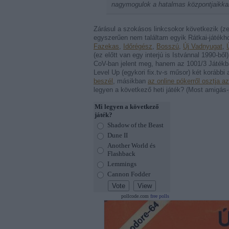
nagymogulok a hatalmas központjaikkal, 
Zárásul a szokásos linkcsokor következik (ze
egyszerűen nem találtam egyik Rátkai-játékhoz
Fazekas
,
Időrégész
,
Bosszú
,
Új Vadnyugat
,
(ez előtt van egy interjú is Istvánnal 1990-ből
CoV-ban jelent meg, hanem az 1001/3 Játék
Level Up (egykori fix.tv-s műsor) két korábbi
beszél
, másikban
az online pókerről osztja a
legyen a következő heti játék? (Most amigás-
Mi legyen a következő
játék?
Shadow of the Beast
Dune II
Another World és
Flashback
Lemmings
Cannon Fodder
pollcode.com
free polls