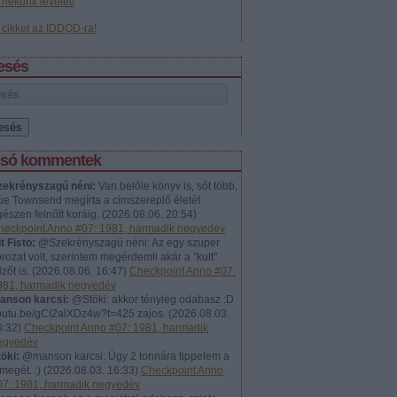
j nekünk levelet!
j cikket az IDDQD-ra!
esés
lsó kommentek
zekrényszagú néni:
Van belőle könyv is, sőt több,
ue Townsend megírta a címszereplő életét
észen felnőtt koráig.
(
2026.08.06. 20:54
)
heckpoint Anno #07: 1981, harmadik negyedév
t Fisto:
@Szekrényszagú néni: Az egy szuper
rozat volt, szerintem megérdemli akár a "kult"
lzőt is.
(
2026.08.06. 16:47
)
Checkpoint Anno #07:
981, harmadik negyedév
anson karcsi:
@Stöki: akkor tényleg odabasz :D
outu.be/gCI2alXDz4w?t=425 zajos.
(
2026.08.03.
0:32
)
Checkpoint Anno #07: 1981, harmadik
egyedév
öki:
@manson karcsi: Úgy 2 tonnára tippelem a
megét. :)
(
2026.08.03. 16:33
)
Checkpoint Anno
07: 1981, harmadik negyedév