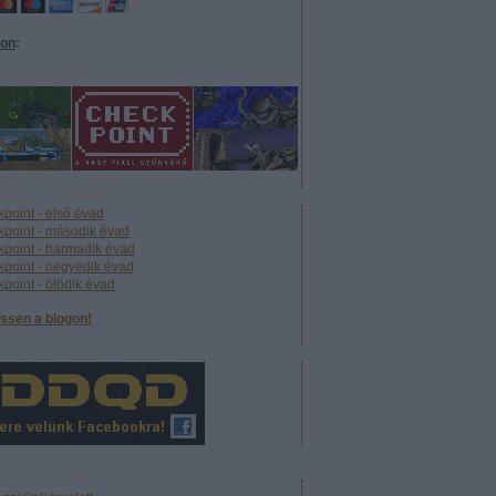
eon
:
point - első évad
point - második évad
point - harmadik évad
point - negyedik évad
point - ötödik évad
ssen a blogon!