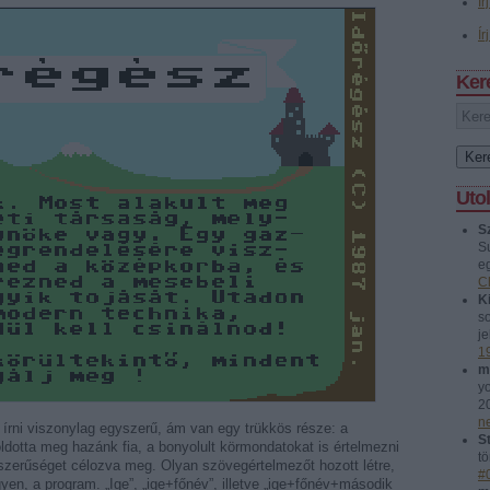
Ír
Ír
Ker
Uto
S
S
eg
C
Ki
so
je
1
m
y
2
n
írni viszonylag egyszerű, ám van egy trükkös része: a
St
dotta meg hazánk fia, a bonyolult körmondatokat is értelmezni
tö
gyszerűséget célozva meg. Olyan szövegértelmezőt hozott létre,
#
yen, a program. „Ige”, „ige+főnév”, illetve „ige+főnév+második