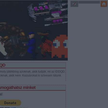
DQD
moly játékblog azoknak, akik tudják, mi az IDDQD,
oknak, akik nem. Kazuárokat is szívesen látunk.
támogathatsz minket
al
: